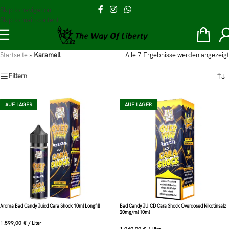
Skip to navigation
Skip to main content
Startseite
»
Karamell
Alle 7 Ergebnisse werden angezeigt
Filtern
AUF LAGER
AUF LAGER
Aroma Bad Candy Juicd Cara Shock 10ml Longfill
Bad Candy JUICD Cara Shock Overdosed Nikotinsalz
20mg/ml 10ml
1.599,00
€
/
Liter