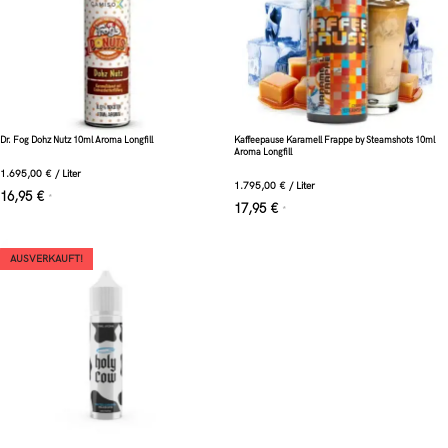
Dr. Fog Dohz Nutz 10ml Aroma Longfill
Kaffeepause Karamell Frappe by Steamshots 10ml
Aroma Longfill
1.695,00
€
/
Liter
1.795,00
€
/
Liter
16,95
€
*
17,95
€
*
AUSVERKAUFT!