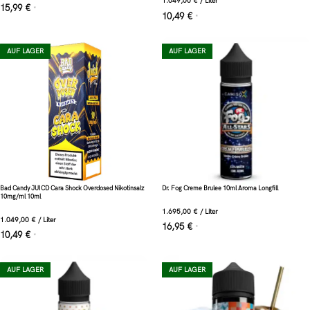
1.049,00
€
/
Liter
15,99
€
*
10,49
€
*
AUF LAGER
AUF LAGER
Bad Candy JUICD Cara Shock Overdosed Nikotinsalz
Dr. Fog Creme Brulee 10ml Aroma Longfill
10mg/ml 10ml
1.695,00
€
/
Liter
1.049,00
€
/
Liter
16,95
€
*
10,49
€
*
AUF LAGER
AUF LAGER