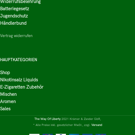
Widerrufsbelehrung
Batteriegesetz
Jugendschutz
Händlerbund
Vertrag widerrufen
HAUPTKATEGORIEN
Shop
Nikotinsalz Liquids
E-Zigaretten Zubehör
Mischen
Aromen
Sales
The Way Of Liberty
2021 Krämer & Zander GbR,
* Alle Preise inkl. gesetzlicher MwSt., zzgl.
Versand