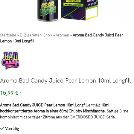
Startseite
»
E-Zigaretten-Shop
»
Aromen
»
Aroma Bad Candy Juicd Pear
Lemon 10ml Longfill
Aroma Bad Candy Juicd Pear Lemon 10ml Longfill
15,99
€
*
Aroma Bad Candy JUICD Pear Lemon 10ml Longfill
enthält
10ml
hochkonzentriertes Aroma in einer 60ml Chubby Mischflasche
. Saftige Birne
kombiniert mit spritziger Zitrone aus der OVERDOSED JUICD Serie.
Vorrätig