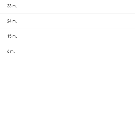
33 ml
24 ml
15 ml
6 ml