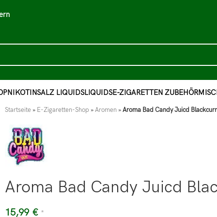
ern
OP
NIKOTINSALZ LIQUIDS
LIQUIDS
E-ZIGARETTEN ZUBEHÖR
MISC
Startseite
»
E-Zigaretten-Shop
»
Aromen
»
Aroma Bad Candy Juicd Blackcurra
Aroma Bad Candy Juicd Black
15,99
€
*