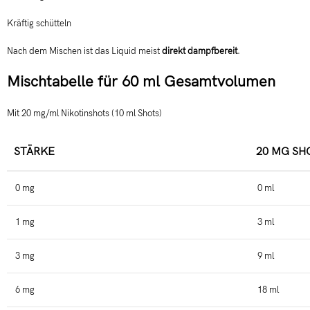
Kräftig schütteln
Nach dem Mischen ist das Liquid meist
direkt dampfbereit
.
Mischtabelle für 60 ml Gesamtvolumen
Mit 20 mg/ml Nikotinshots (10 ml Shots)
STÄRKE
20 MG SH
0 mg
0 ml
1 mg
3 ml
3 mg
9 ml
6 mg
18 ml