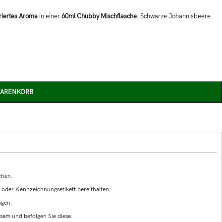
riertes Aroma
in einer
60ml Chubby Mischflasche
. Schwarze Johannisbeere
WARENKORB
chen.
g oder Kennzeichnungsetikett bereithalten.
ngen.
sam und befolgen Sie diese.