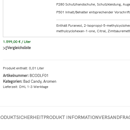
P280 Schutzhandschuhe, Schutzkleidung, Auge
P501 Inhalt/Behälter entsprechender Vorschrift
Enthält Furaneol, 2-Isopropyl-5-methylcyclohe
methylcyclohexan-1-one, Citral, Zimtsäuremeth
1.599,00
€
/
Liter
Vergleichsliste
Produkt enthält: 0,01
Liter
Artikelnummer:
BCODLF01
Kategorien:
Bad Candy
,
Aromen
Lieferzeit:
DHL 1-3 Werktage
RODUKTSICHERHEIT
PRODUKT INFORMATION
VERSAND
FRA