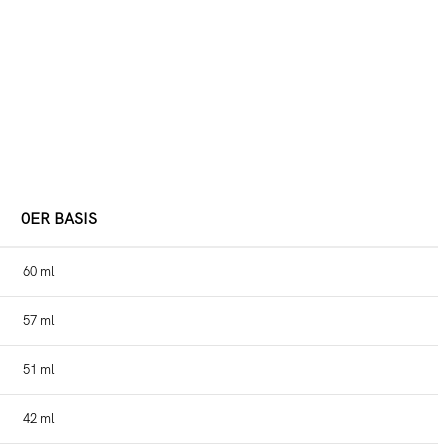
0ER BASIS
60 ml
57 ml
51 ml
42 ml