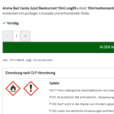
Aroma Bad Candy Juicd Blackcurrant 10ml Longfill
enthält
10ml hochkonzent
kombiniert mit spritziger Limonade und erfrischender Kühle.
Vorrätig
-
+
IN DEN 
inkl. 19 % MwSt.
zzgl.
Versandkosten
Einordnung nach CLP-Verordnung
Gefahr
H317 Kann allergische Hautreaktionen verursa
P101 Ist ärztlicher Rat erforderlich, Verpackun
P102 Darf nicht in die Hände von Kindern gela
P103 Lesen Sie sämtliche Anweisungen aufmerk