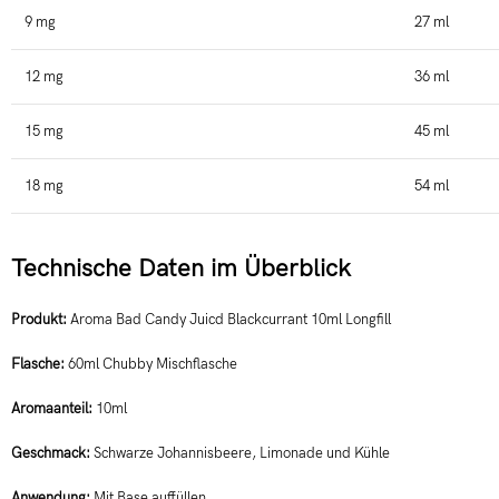
9 mg
27 ml
12 mg
36 ml
15 mg
45 ml
18 mg
54 ml
Technische Daten im Überblick
Produkt:
Aroma Bad Candy Juicd Blackcurrant 10ml Longfill
Flasche:
60ml Chubby Mischflasche
Aromaanteil:
10ml
Geschmack:
Schwarze Johannisbeere, Limonade und Kühle
Anwendung:
Mit Base auffüllen