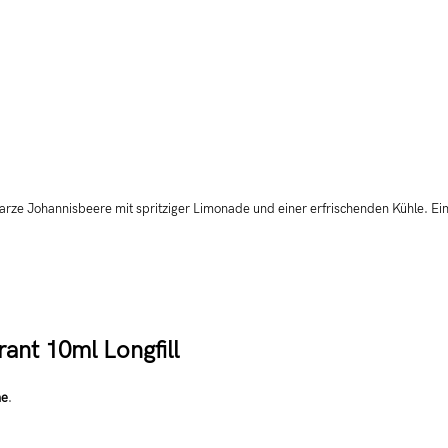
arze Johannisbeere mit spritziger Limonade und einer erfrischenden Kühle. Ei
nt 10ml Longfill
he
.