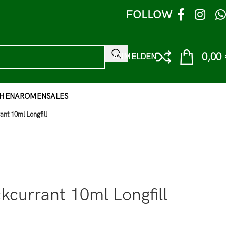
FOLLOW
0,00
ANMELDEN
HEN
AROMEN
SALES
nt 10ml Longfill
currant 10ml Longfill