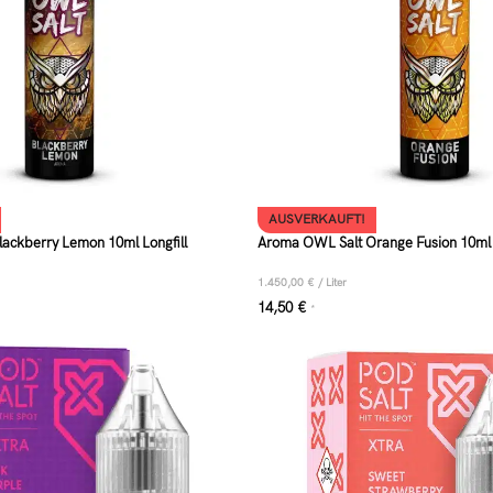
AUSVERKAUFT!
ackberry Lemon 10ml Longfill
Aroma OWL Salt Orange Fusion 10ml L
1.450,00
€
/
Liter
14,50
€
*