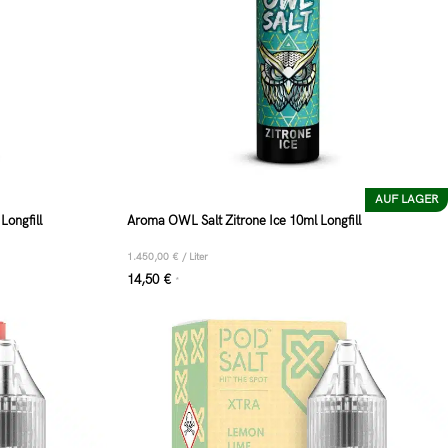
AUF LAGER
ongfill
Aroma OWL Salt Zitrone Ice 10ml Longfill
1.450,00
€
/
Liter
14,50
€
*