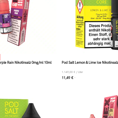
rple Rain Nikotinsalz 0mg/ml 10ml
Pod Salt Lemon & Lime Ice Nikotinsa
1.149,00
€
/
Liter
11,49
€
*