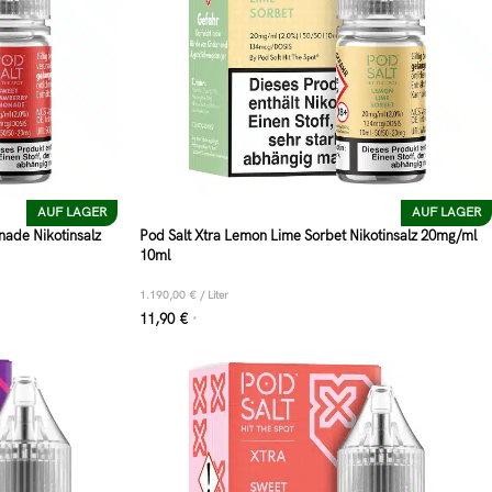
AUF LAGER
AUF LAGER
nade Nikotinsalz
Pod Salt Xtra Lemon Lime Sorbet Nikotinsalz 20mg/ml
10ml
1.190,00
€
/
Liter
11,90
€
*