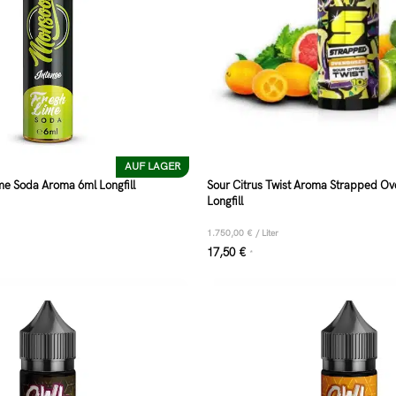
AUF LAGER
e Soda Aroma 6ml Longfill
Sour Citrus Twist Aroma Strapped O
Longfill
1.750,00
€
/
Liter
17,50
€
*