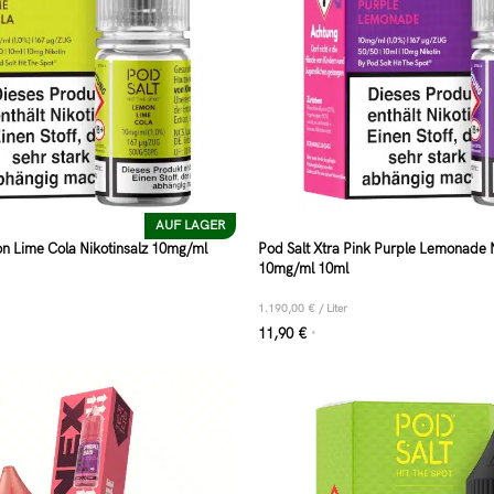
AUF LAGER
on Lime Cola Nikotinsalz 10mg/ml
Pod Salt Xtra Pink Purple Lemonade N
10mg/ml 10ml
1.190,00
€
/
Liter
11,90
€
*