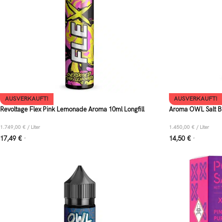
AUSVERKAUFT!
AUSVERKAUFT!
Revoltage Flex Pink Lemonade Aroma 10ml Longfill
Aroma OWL Salt Bl
1.749,00
€
/
Liter
1.450,00
€
/
Liter
17,49
€
14,50
€
*
*