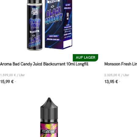
AUF LAGER
Aroma Bad Candy Juicd Blackcurrant 10ml Longfill
Monsoon Fresh Lim
1.599,00
€
/
Liter
2.325,00
€
/
Liter
15,99
€
13,95
€
*
*