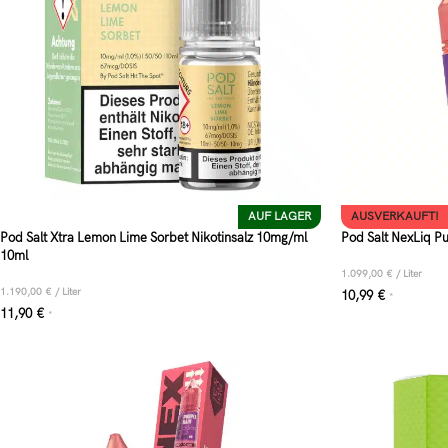
AUF LAGER
AUSVERKAUFT!
Pod Salt Xtra Lemon Lime Sorbet Nikotinsalz 10mg/ml
Pod Salt NexLiq Pu
10ml
1.099,00
€
/
Liter
1.190,00
€
/
Liter
10,99
€
*
11,90
€
*