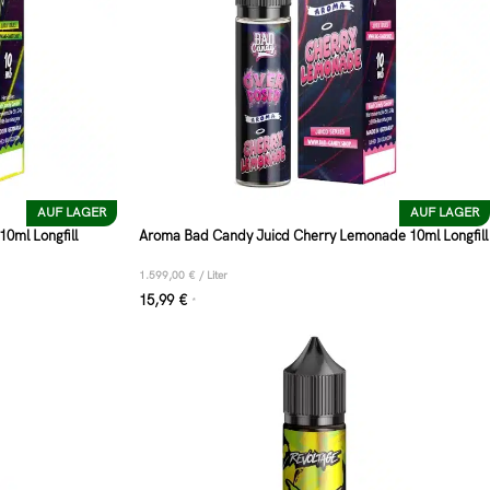
AUF LAGER
AUF LAGER
0ml Longfill
Aroma Bad Candy Juicd Cherry Lemonade 10ml Longfill
1.599,00
€
/
Liter
15,99
€
*