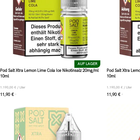
AUF LAGER
Pod Salt Xtra Lemon Lime Cola Ice Nikotinsalz 20mg/ml
Pod Salt Xtra Lem
10ml
10ml
1.190,00
€
/
Liter
1.190,00
€
/
Liter
11,90
€
11,90
€
*
*