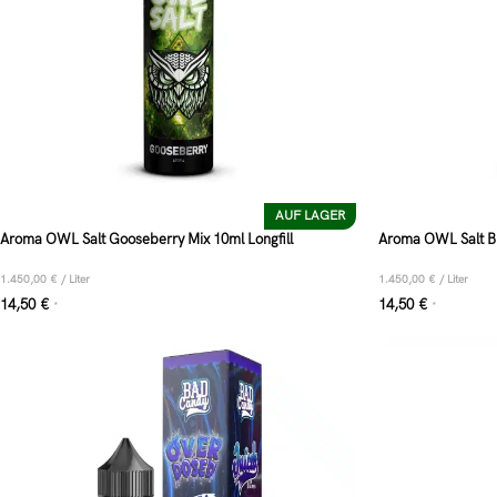
AUF LAGER
Aroma OWL Salt Gooseberry Mix 10ml Longfill
Aroma OWL Salt Bl
1.450,00
€
/
Liter
1.450,00
€
/
Liter
14,50
€
14,50
€
*
*