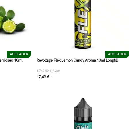
AUF LAGER
AUF LAGER
verdosed 10ml
Revoltage Flex Lemon Candy Aroma 10ml Longfill
1.749,00
€
/
Liter
17,49
€
*