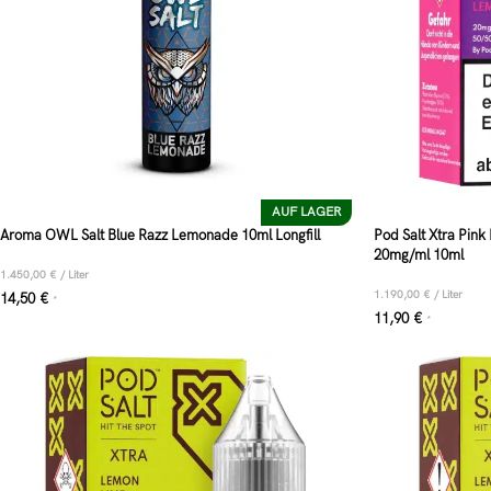
AUF LAGER
Aroma OWL Salt Blue Razz Lemonade 10ml Longfill
Pod Salt Xtra Pink
20mg/ml 10ml
1.450,00
€
/
Liter
1.190,00
€
/
Liter
14,50
€
*
11,90
€
*