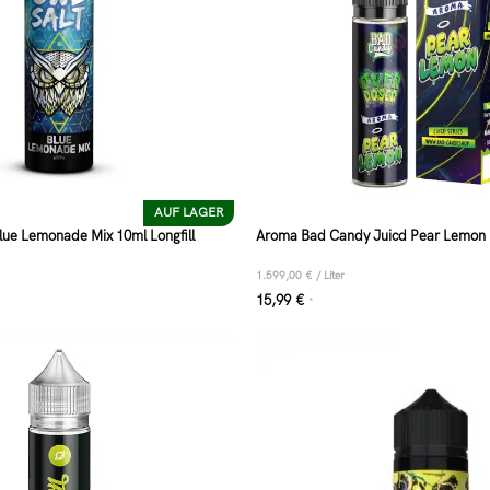
AUF LAGER
ue Lemonade Mix 10ml Longfill
Aroma Bad Candy Juicd Pear Lemon 1
1.599,00
€
/
Liter
15,99
€
*