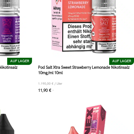
AUF LAGER
AUF LAGER
ikotinsalz
Pod Salt Xtra Sweet Strawberry Lemonade Nikotinsalz
10mg/ml 10ml
1.190,00
€
/
Liter
11,90
€
*