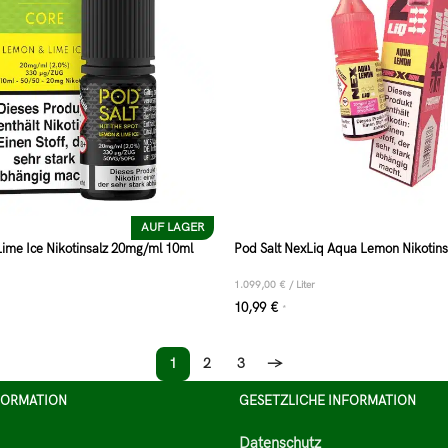
AUF LAGER
Lime Ice Nikotinsalz 20mg/ml 10ml
Pod Salt NexLiq Aqua Lemon Nikotin
1.099,00
€
/
Liter
10,99
€
*
1
2
3
→
FORMATION
GESETZLICHE INFORMATION
Datenschutz