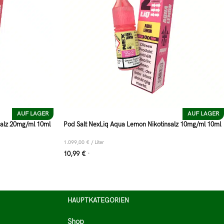
AUF LAGER
AUF LAGER
salz 20mg/ml 10ml
Pod Salt NexLiq Aqua Lemon Nikotinsalz 10mg/ml 10ml
1.099,00
€
/
Liter
10,99
€
*
HAUPTKATEGORIEN
Shop