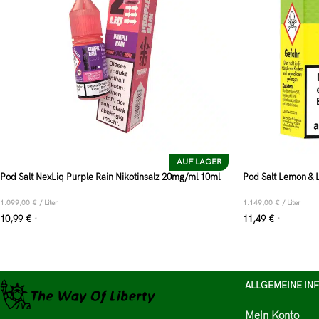
AUF LAGER
Pod Salt NexLiq Purple Rain Nikotinsalz 20mg/ml 10ml
Pod Salt Lemon & 
1.099,00
€
/
Liter
1.149,00
€
/
Liter
10,99
€
11,49
€
*
*
ALLGEMEINE IN
Mein Konto