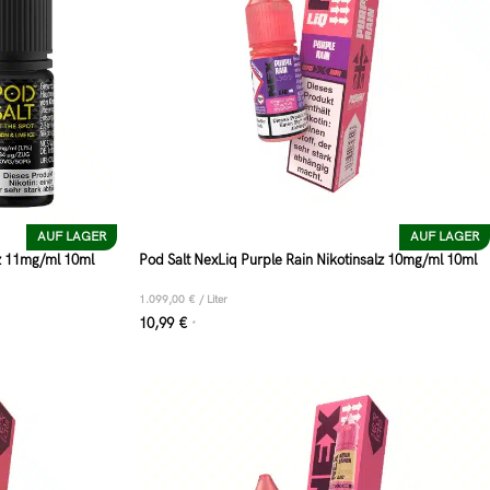
AUF LAGER
AUF LAGER
lz 11mg/ml 10ml
Pod Salt NexLiq Purple Rain Nikotinsalz 10mg/ml 10ml
1.099,00
€
/
Liter
10,99
€
*