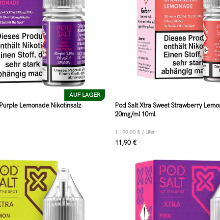
AUF LAGER
 Purple Lemonade Nikotinsalz
Pod Salt Xtra Sweet Strawberry Lemo
20mg/ml 10ml
1.190,00
€
/
Liter
11,90
€
*