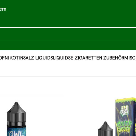
ern
OP
NIKOTINSALZ LIQUIDS
LIQUIDS
E-ZIGARETTEN ZUBEHÖR
MISC