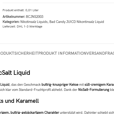
Produkt enthält: 0,01
Liter
Artikelnummer:
BCJNS2003
Kategorien:
Nikotinsalz Liquids
,
Bad Candy JUICD Nikontinsalz Liquid
Lieferzeit:
DHL 1-3 Werktage
RODUKTSICHERHEIT
PRODUKT INFORMATION
VERSAND
FRA
Salt Liquid
 Liquid
, das den Geschmack
buttrig-knuspriger Kekse
mit
süß-cremigem Karam
sich klar vom Standard-Fruchtprofil abhebt. Dank der
NicSalt-Formulierung
ble
ks und Karamell
rigem, buttrig-gebäckartigem Charakter
unterstützt wird. Dahinter schiebt sic