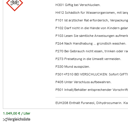
H301 Giftig bei Verschlucken.
H412 Schädlich für Wasserorganismen, mit lang
P101 Ist ärztlicher Rat erforderlich, Verpackun
P102 Darf nicht in die Hände von Kindern gela
P103 Lesen Sie sämtliche Anweisungen aufmerk
P264 Nach Handhabung … gründlich waschen.
P270 Bei Gebrauch nicht essen, trinken oder r
P273 Freisetzung in die Umwelt vermeiden.
P330 Mund ausspülen.
P301+P310 BEI VERSCHLUCKEN: Sofort GIFT
P405 Unter Verschluss aufbewahren.
P501 Inhalt/Behälter entsprechender Vorschrift
EUH208 Enthält Furaneol, Dihydrocumarin. Kan
1.049,00
€
/
Liter
Vergleichsliste