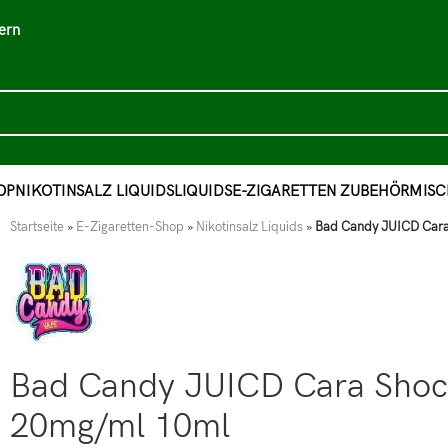
ern
OP
NIKOTINSALZ LIQUIDS
LIQUIDS
E-ZIGARETTEN ZUBEHÖR
MISC
Startseite
»
E-Zigaretten-Shop
»
Nikotinsalz Liquids
»
Bad Candy JUICD Cara
Bad Candy JUICD Cara Shock
20mg/ml 10ml