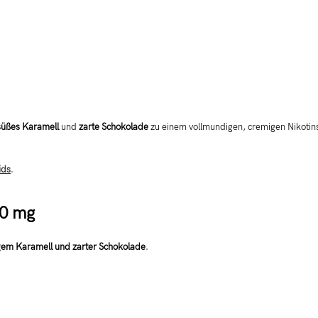
süßes Karamell
und
zarte Schokolade
zu einem vollmundigen, cremigen Nikotinsa
ids
.
20 mg
gem Karamell und zarter Schokolade
.