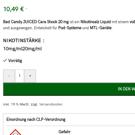
10,49
€
*
Bad Candy JUICED Cara Shock 20 mg
ist ein
Nikotinsalz Liquid
mit einem
vo
und ausgewogen. Entwickelt für
Pod-Systeme
und
MTL-Geräte
.
NIKOTINSTÄRKE
10mg/ml
20mg/ml
Vorrätig
-
+
IN DEN 
inkl. 19 % MwSt.
zzgl.
Versandkosten
Einordnung nach CLP-Verordnung
Gefahr