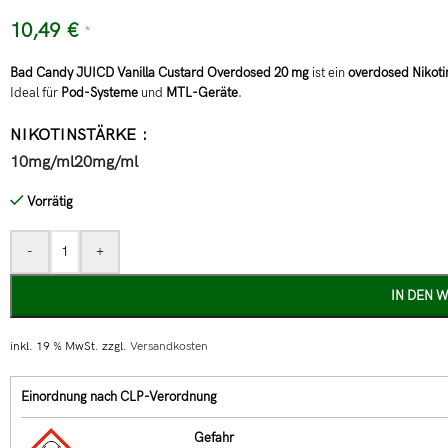
10,49
€
*
Bad Candy JUICD Vanilla Custard Overdosed 20 mg
ist ein
overdosed Nikoti
Ideal für
Pod-Systeme
und
MTL-Geräte
.
NIKOTINSTÄRKE
10mg/ml
20mg/ml
Vorrätig
-
+
IN DEN 
inkl. 19 % MwSt.
zzgl.
Versandkosten
Einordnung nach CLP-Verordnung
Gefahr