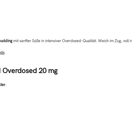
pudding
mit sanfter Süße in intensiver Overdosed-Qualität. Weich im Zug, voll 
ids
.
d Overdosed 20 mg
ter
.