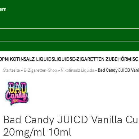
ern
OP
NIKOTINSALZ LIQUIDS
LIQUIDS
E-ZIGARETTEN ZUBEHÖR
MISC
Startseite
»
E-Zigaretten-Shop
»
Nikotinsalz Liquids
»
Bad Candy JUICD Vanil
Bad Candy JUICD Vanilla Cu
20mg/ml 10ml