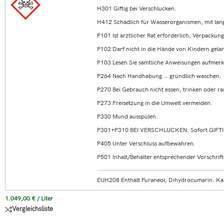
H301 Giftig bei Verschlucken.
H412 Schädlich für Wasserorganismen, mit lang
P101 Ist ärztlicher Rat erforderlich, Verpackun
P102 Darf nicht in die Hände von Kindern gela
P103 Lesen Sie sämtliche Anweisungen aufmerk
P264 Nach Handhabung … gründlich waschen.
P270 Bei Gebrauch nicht essen, trinken oder r
P273 Freisetzung in die Umwelt vermeiden.
P330 Mund ausspülen.
P301+P310 BEI VERSCHLUCKEN: Sofort GIFT
P405 Unter Verschluss aufbewahren.
P501 Inhalt/Behälter entsprechender Vorschrift
EUH208 Enthält Furaneol, Dihydrocumarin. Kan
1.049,00
€
/
Liter
Vergleichsliste