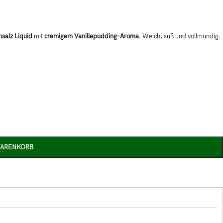
nsalz Liquid
mit
cremigem Vanillepudding-Aroma
. Weich, süß und vollmundig.
WARENKORB