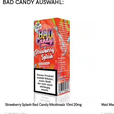
BAD CANDY AUSWAHL:
Strawberry Splash Bad Candy Nikotinsalz 10ml 20mg
Mad Man
1.149,00
€
/
Liter
1.149,00