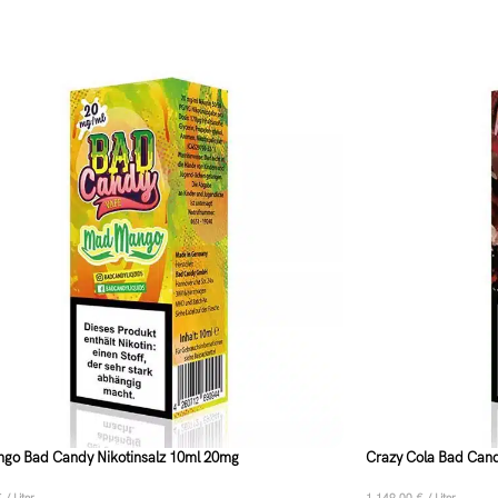
go Bad Candy Nikotinsalz 10ml 20mg
Crazy Cola Bad Cand
€
/
Liter
1.149,00
€
/
Liter