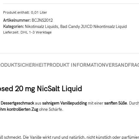
Produkt enthält: 0,01
Liter
Artikelnummer:
BCJNS2012
Kategorien:
Nikotinsalz Liquids
,
Bad Candy JUICD Nikontinsalz Liquid
Lieferzeit:
DHL 1-3 Werktage
RODUKTSICHERHEIT
PRODUKT INFORMATION
VERSAND
FRA
sed 20 mg NicSalt Liquid
n Dessertgeschmack
aus
sahnigem Vanillepudding
mit einer
sanften Süße
. Durc
hm kontrollierten Zug
ohne Schärfe.
süß schmeckt. Die Vanille wirkt rund und natürlich, nicht künstlich oder parfümie