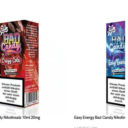
y Nikotinsalz 10ml 20mg
Easy Energy Bad Candy Nikotins
1.149,00
€
/
Liter