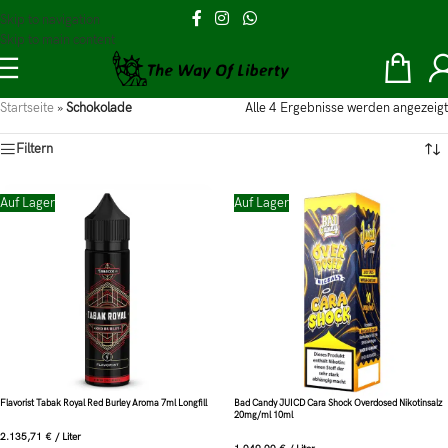
Skip to navigation
Skip to main content
Startseite
»
Schokolade
Alle 4 Ergebnisse werden angezeigt
Filtern
Auf Lager
Auf Lager
Flavorist Tabak Royal Red Burley Aroma 7ml Longfill
Bad Candy JUICD Cara Shock Overdosed Nikotinsalz
20mg/ml 10ml
2.135,71
€
/
Liter