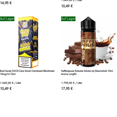
1.049,00
€
/
Liter
14,95
€
*
10,49
€
*
Auf Lager
Auf Lager
Bad Candy JUICD Cara Shock Overdosed Nikotinsalz
Kaffeepause Robusta Schoko by Steamshots 10ml
10mg/ml 10ml
Aroma Longfill
1.049,00
€
/
Liter
1.795,00
€
/
Liter
10,49
€
17,95
€
*
*