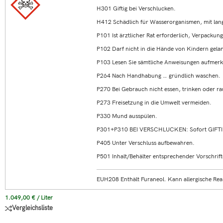
H301 Giftig bei Verschlucken.
H412 Schädlich für Wasserorganismen, mit lang
P101 Ist ärztlicher Rat erforderlich, Verpackun
P102 Darf nicht in die Hände von Kindern gela
P103 Lesen Sie sämtliche Anweisungen aufmerk
P264 Nach Handhabung … gründlich waschen.
P270 Bei Gebrauch nicht essen, trinken oder r
P273 Freisetzung in die Umwelt vermeiden.
P330 Mund ausspülen.
P301+P310 BEI VERSCHLUCKEN: Sofort GIFT
P405 Unter Verschluss aufbewahren.
P501 Inhalt/Behälter entsprechender Vorschrift
EUH208 Enthält Furaneol. Kann allergische Rea
1.049,00
€
/
Liter
Vergleichsliste