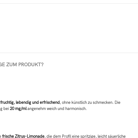
GE ZUM PRODUKT?
t
fruchtig, lebendig und erfrischend
, ohne künstlich zu schmecken. Die
ug bei
20 mg/ml
angenehm weich und harmonisch.
ne
frische Zitrus-Limonade
, die dem Profil eine spritzige, leicht säuerliche