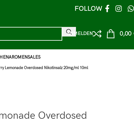
FOLLOW
0,00
ANMELDEN
HEN
AROMEN
SALES
ry Lemonade Overdosed Nikotinsalz 20mg/ml 10ml
emonade Overdosed