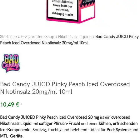
Startseite
»
E-Zigaretten-Shop
»
Nikotinsalz Liquids
»
Bad Candy JUICD Pinky
Peach Iced Overdosed Nikotinsalz 20mg/ml 10ml
Bad Candy JUICD Pinky Peach Iced Overdosed
Nikotinsalz 20mg/ml 10ml
10,49
€
*
Bad Candy JUICED Pinky Peach Iced Overdosed 20 mg
ist ein
overdosed
Nikotinsalz Liquid
mit
saftiger Pfirsich-Frucht
und einer
kühlen, erfrischenden
Ice-Komponente
. Spritzig, fruchtig und belebend – ideal für
Pod-Systeme
und
MTL-Geräte
.