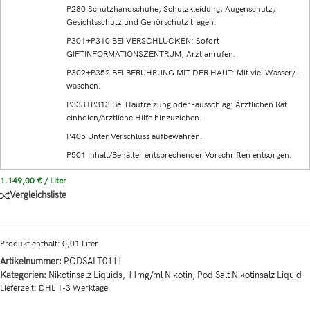
P280 Schutzhandschuhe, Schutzkleidung, Augenschutz,
Gesichtsschutz und Gehörschutz tragen.
P301+P310 BEI VERSCHLUCKEN: Sofort
GIFTINFORMATIONSZENTRUM, Arzt anrufen.
P302+P352 BEI BERÜHRUNG MIT DER HAUT: Mit viel Wasser/…
waschen.
P333+P313 Bei Hautreizung oder -ausschlag: Ärztlichen Rat
einholen/ärztliche Hilfe hinzuziehen.
P405 Unter Verschluss aufbewahren.
P501 Inhalt/Behälter entsprechender Vorschriften entsorgen.
1.149,00
€
/
Liter
Vergleichsliste
Produkt enthält: 0,01
Liter
Artikelnummer:
PODSALT0111
Kategorien:
Nikotinsalz Liquids
,
11mg/ml Nikotin
,
Pod Salt Nikotinsalz Liquid
Lieferzeit:
DHL 1-3 Werktage