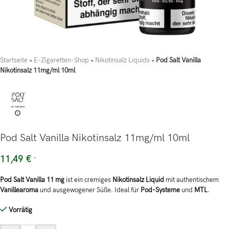
Startseite
»
E-Zigaretten-Shop
»
Nikotinsalz Liquids
»
Pod Salt Vanilla
Nikotinsalz 11mg/ml 10ml
Pod Salt Vanilla Nikotinsalz 11mg/ml 10ml
11,49
€
*
Pod Salt Vanilla 11 mg
ist ein cremiges
Nikotinsalz Liquid
mit authentischem
Vanillearoma
und ausgewogener Süße. Ideal für
Pod-Systeme
und
MTL
.
Vorrätig