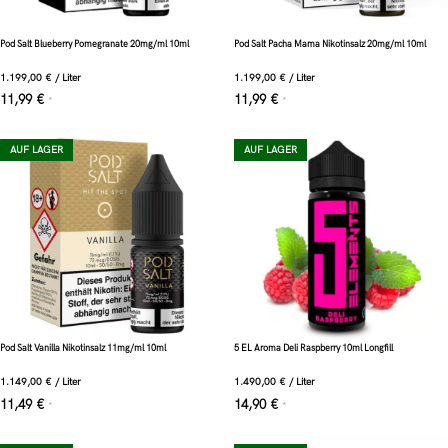
Pod Salt Blueberry Pomegranate 20mg/ml 10ml
Pod Salt Pacha Mama Nikotinsalz 20mg/ml 10ml
1.199,00
€
/
Liter
1.199,00
€
/
Liter
11,99
€
11,99
€
*
*
AUF LAGER
AUF LAGER
Pod Salt Vanilla Nikotinsalz 11mg/ml 10ml
5 EL Aroma Deli Raspberry 10ml Longfill
1.149,00
€
/
Liter
1.490,00
€
/
Liter
11,49
€
14,90
€
*
*