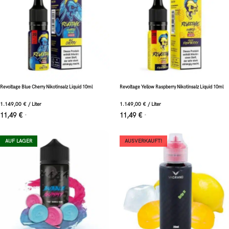
Revoltage Blue Cherry Nikotinsalz Liquid 10ml
Revoltage Yellow Raspberry Nikotinsalz Liquid 10ml
1.149,00
€
/
Liter
1.149,00
€
/
Liter
11,49
€
11,49
€
*
*
AUF LAGER
AUSVERKAUFT!