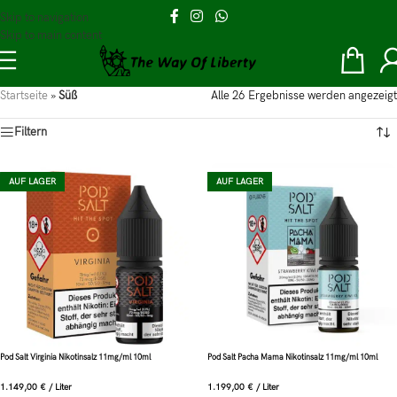
Skip to navigation
Skip to main content
Startseite
»
Süß
Alle 26 Ergebnisse werden angezeigt
Filtern
AUF LAGER
AUF LAGER
Pod Salt Virginia Nikotinsalz 11mg/ml 10ml
Pod Salt Pacha Mama Nikotinsalz 11mg/ml 10ml
1.149,00
€
/
Liter
1.199,00
€
/
Liter