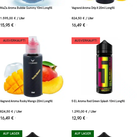
MaZa Aroma Bubble Gummy 10ml Longfill
Vagrand Aroma Drip it 20ml Longfill
1.595,00
€
/
Liter
824,50
€
/
Liter
15,95
€
16,49
€
*
*
AUSVERKAUFT!
AUSVERKAUFT!
Vagrand Aroma Rocky Mango 20ml Longfill
5 EL Aroma Red Green Splash 10ml Longfill
824,50
€
/
Liter
1.290,00
€
/
Liter
16,49
€
12,90
€
*
*
AUF LAGER
AUF LAGER