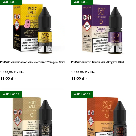
AUF LAGER
AUF LAGER
Pod Salt Marshmallow Man Nikotinsalz 20mg/ml 10ml
Pod Salt Jammin Nikotinsalz 20mg/ml 10ml
1.199,00
€
/
Liter
1.199,00
€
/
Liter
11,99
€
11,99
€
*
*
AUF LAGER
AUF LAGER