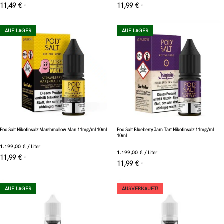
11,49
€
11,99
€
*
*
AUF LAGER
AUF LAGER
Pod Salt Nikotinsalz Marshmallow Man 11mg/ml 10ml
Pod Salt Blueberry Jam Tart Nikotinsalz 11mg/ml
10ml
1.199,00
€
/
Liter
1.199,00
€
/
Liter
11,99
€
*
11,99
€
*
AUF LAGER
AUSVERKAUFT!