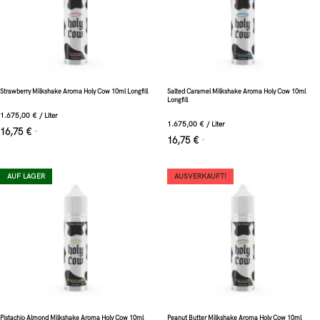
Strawberry Milkshake Aroma Holy Cow 10ml Longfill
Salted Caramel Milkshake Aroma Holy Cow 10ml
Longfill
1.675,00
€
/
Liter
1.675,00
€
/
Liter
16,75
€
*
16,75
€
*
AUF LAGER
AUSVERKAUFT!
Pistachio Almond Milkshake Aroma Holy Cow 10ml
Peanut Butter Milkshake Aroma Holy Cow 10ml