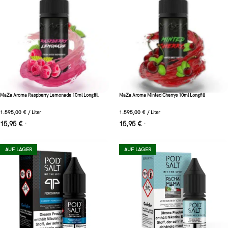
MaZa Aroma Raspberry Lemonade 10ml Longfill
MaZa Aroma Minted Cherrys 10ml Longfill
1.595,00
€
/
Liter
1.595,00
€
/
Liter
15,95
€
15,95
€
*
*
AUF LAGER
AUF LAGER