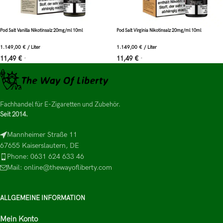
Pod Salt Vanilla Nikotinsalz 20mg/ml 10ml
Pod Salt Virginia Nikotinsalz 20mg/ml 10ml
1.149,00
€
/
Liter
1.149,00
€
/
Liter
11,49
€
11,49
€
*
*
Fachhandel für E-Zigaretten und Zubehör.
Seit 2014.
Mannheimer Straße 11
67655 Kaiserslautern, DE
Phone: 0631 624 633 46
Mail: online@thewayofliberty.com
ALLGEMEINE INFORMATION
Mein Konto