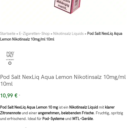
Startseite
»
E-Zigaretten-Shop
»
Nikotinsalz Liquids
»
Pod Salt NexLiq Aqua
Lemon Nikotinsalz 10mg/ml 10ml
Pod Salt NexLiq Aqua Lemon Nikotinsalz 10mg/ml
10ml
10,99
€
*
Pod Salt NexLiq Aqua Lemon 10 mg
ist ein
Nikotinsalz Liquid
mit
klarer
Zitronennote
und einer
angenehmen, belebenden Frische
. Fruchtig, spritzig
und erfrischend. Ideal für
Pod-Systeme
und
MTL-Geräte
.