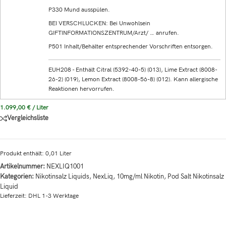
P330 Mund ausspülen.
BEI VERSCHLUCKEN: Bei Unwohlsein
GIFTINFORMATIONSZENTRUM/Arzt/ … anrufen.
P501 Inhalt/Behälter entsprechender Vorschriften entsorgen.
EUH208 - Enthält Citral (5392-40-5) (013), Lime Extract (8008-
26-2) (019), Lemon Extract (8008-56-8) (012). Kann allergische
Reaktionen hervorrufen.
1.099,00
€
/
Liter
Vergleichsliste
Produkt enthält: 0,01
Liter
Artikelnummer:
NEXLIQ1001
Kategorien:
Nikotinsalz Liquids
,
NexLiq
,
10mg/ml Nikotin
,
Pod Salt Nikotinsalz
Liquid
Lieferzeit:
DHL 1-3 Werktage