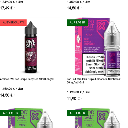
1.749,00
€
/
Liter
1.450,00
€
/
Liter
17,49
€
14,50
€
*
*
AUSVERKAUFT!
AUF LAGER
Aroma OWL Salt Grape Berry Tea 10ml Longfill
Pod Salt Xtra Pink Purple Lemonade Nikotinsalz
20mg/ml 10ml
1.450,00
€
/
Liter
1.190,00
€
/
Liter
14,50
€
*
11,90
€
*
AUF LAGER
AUF LAGER