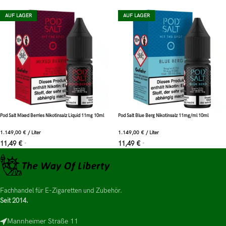
AUF LAGER
AUF LAGER
Pod Salt Mixed Berries Nikotinsalz Liquid 11mg 10ml
Pod Salt Blue Berg Nikotinsalz 11mg/ml 10ml
1.149,00
€
/
Liter
1.149,00
€
/
Liter
11,49
€
11,49
€
*
*
Fachhandel für E-Zigaretten und Zubehör.
Seit 2014.
Mannheimer Straße 11