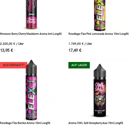
Monsoon Berry Cherry Maelstorm Aroma 6ml Longfill
Revoltage Flex Pink Lemonade Aroma 10ml Longfill
2.325,00
€
/
Liter
1.749,00
€
/
Liter
13,95
€
17,49
€
*
*
AUSVERKAUFT!
AUF LAGER
Revoltage Flex Berries Aroma 10ml Longfill
Aroma OWL Salt Honeyberry Acai 10ml Longfill