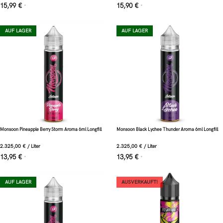
15,99
€
15,90
€
*
*
AUF LAGER
AUF LAGER
Monsoon Pineapple Berry Storm Aroma 6ml Longfill
Monsoon Black Lychee Thunder Aroma 6ml Longfill
2.325,00
€
/
Liter
2.325,00
€
/
Liter
13,95
€
13,95
€
*
*
AUF LAGER
AUSVERKAUFT!