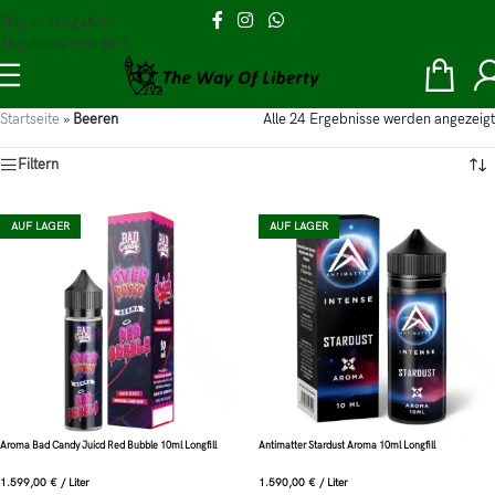
Skip to navigation
Skip to main content
Startseite
»
Beeren
Alle 24 Ergebnisse werden angezeigt
Filtern
AUF LAGER
AUF LAGER
Aroma Bad Candy Juicd Red Bubble 10ml Longfill
Antimatter Stardust Aroma 10ml Longfill
1.599,00
€
/
Liter
1.590,00
€
/
Liter