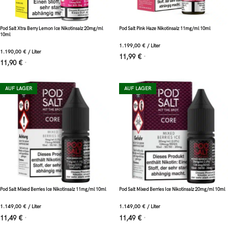
Pod Salt Xtra Berry Lemon Ice Nikotinsalz 20mg/ml
Pod Salt Pink Haze Nikotinsalz 11mg/ml 10ml
10ml
1.199,00
€
/
Liter
1.190,00
€
/
Liter
11,99
€
*
11,90
€
*
AUF LAGER
AUF LAGER
Pod Salt Mixed Berries Ice Nikotinsalz 11mg/ml 10ml
Pod Salt Mixed Berries Ice Nikotinsalz 20mg/ml 10ml
1.149,00
€
/
Liter
1.149,00
€
/
Liter
11,49
€
11,49
€
*
*