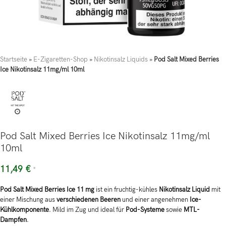
Startseite
»
E-Zigaretten-Shop
»
Nikotinsalz Liquids
»
Pod Salt Mixed Berries
Ice Nikotinsalz 11mg/ml 10ml
Pod Salt Mixed Berries Ice Nikotinsalz 11mg/ml
10ml
11,49
€
*
Pod Salt Mixed Berries Ice 11 mg
ist ein fruchtig-kühles
Nikotinsalz Liquid
mit
einer Mischung aus
verschiedenen Beeren
und einer angenehmen
Ice-
Kühlkomponente
. Mild im Zug und ideal für
Pod-Systeme
sowie
MTL-
Dampfen
.