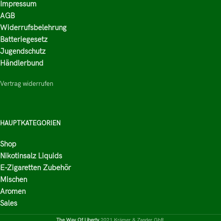
Impressum
AGB
Widerrufsbelehrung
Batteriegesetz
Jugendschutz
Händlerbund
Vertrag widerrufen
HAUPTKATEGORIEN
Shop
Nikotinsalz Liquids
E-Zigaretten Zubehör
Mischen
Aromen
Sales
The Way Of Liberty
2021 Krämer & Zander GbR,