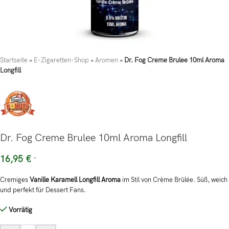
Startseite
»
E-Zigaretten-Shop
»
Aromen
»
Dr. Fog Creme Brulee 10ml Aroma
Longfill
Dr. Fog Creme Brulee 10ml Aroma Longfill
16,95
€
*
Cremiges
Vanille Karamell Longfill Aroma
im Stil von Crème Brûlée. Süß, weich
und perfekt für Dessert Fans.
Vorrätig