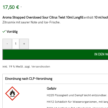
17,50
€
*
Aroma Strapped Overdosed Sour Citrus Twist 10ml Longfill
enthält
10 ml hoc
Zitrusmix mit saurer Note und Ice-Frische.
Vorrätig
-
+
IN DEN 
inkl. 19 % MwSt.
zzgl.
Versandkosten
Einordnung nach CLP-Verordnung
Gefahr
H225 Flüssigkeit und Dampf leicht entzündbar.
H412 Schädlich für Wasserorganismen, mit lang