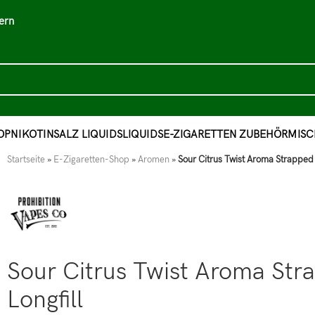
ern
OP
NIKOTINSALZ LIQUIDS
LIQUIDS
E-ZIGARETTEN ZUBEHÖR
MISC
Startseite
»
E-Zigaretten-Shop
»
Aromen
»
Sour Citrus Twist Aroma Strapped
Sour Citrus Twist Aroma St
Longfill