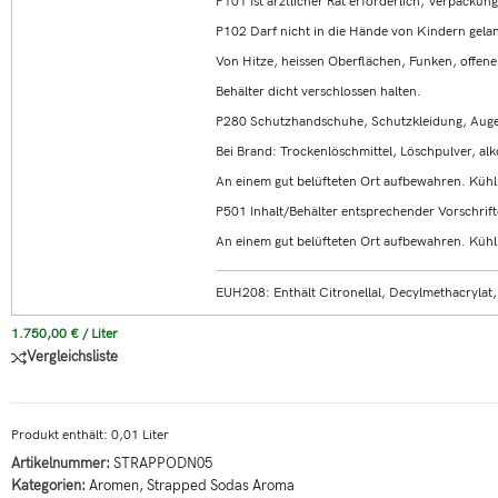
P101 Ist ärztlicher Rat erforderlich, Verpackun
P102 Darf nicht in die Hände von Kindern gela
Von Hitze, heissen Oberflächen, Funken, offen
Behälter dicht verschlossen halten.
P280 Schutzhandschuhe, Schutzkleidung, Auge
Bei Brand: Trockenlöschmittel, Löschpulver, 
An einem gut belüfteten Ort aufbewahren. Kühl
P501 Inhalt/Behälter entsprechender Vorschrift
An einem gut belüfteten Ort aufbewahren. Kühl
EUH208: Enthält Citronellal, Decylmethacrylat,
1.750,00
€
/
Liter
Vergleichsliste
Produkt enthält: 0,01
Liter
Artikelnummer:
STRAPPODN05
Kategorien:
Aromen
,
Strapped Sodas Aroma