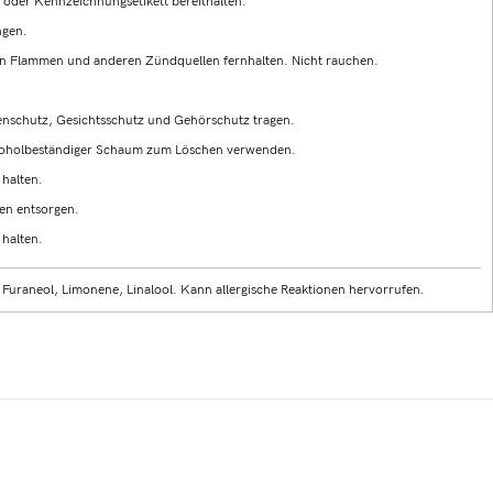
g oder Kennzeichnungsetikett bereithalten.
ngen.
en Flammen und anderen Zündquellen fernhalten. Nicht rauchen.
nschutz, Gesichtsschutz und Gehörschutz tragen.
alkoholbeständiger Schaum zum Löschen verwenden.
 halten.
en entsorgen.
 halten.
 Furaneol, Limonene, Linalool. Kann allergische Reaktionen hervorrufen.