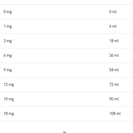
0 mg
0 ml
1 mg
6 ml
3 mg
18 ml
6 mg
36 ml
9 mg
54 ml
12 mg
72 ml
15 mg
90 ml
18 mg
108 ml