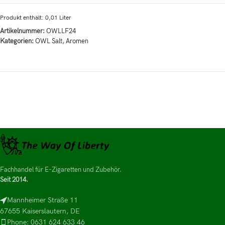
Produkt enthält: 0,01
Liter
Artikelnummer:
OWLLF24
Kategorien:
OWL Salt
,
Aromen
Fachhandel für E-Zigaretten und Zubehör.
Seit 2014.
Mannheimer Straße 11
67655 Kaiserslautern, DE
Phone: 0631 624 633 46