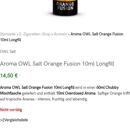
Startseite
»
E-Zigaretten-Shop
»
Aromen
»
Aroma OWL Salt Orange Fusion
10ml Longfill
OWL Salt
Aroma OWL Salt Orange Fusion 10ml Longfill
14,50
€
*
Aroma OWL Salt Orange Fusion 10ml Longfill
wird in einer
60ml Chubby
Mischflasche
geliefert und enthält
10ml Overdosed Aroma
. Saftige Orange trifft
auf tropische Ananas – intensiv, fruchtig und lebendig.
Nicht vorrätig
Vergleichsliste