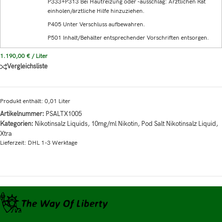
P333+P313 Bei Hautreizung oder -ausschlag: Ärztlichen Rat
einholen/ärztliche Hilfe hinzuziehen.
P405 Unter Verschluss aufbewahren.
P501 Inhalt/Behälter entsprechender Vorschriften entsorgen.
1.190,00
€
/
Liter
Vergleichsliste
Produkt enthält: 0,01
Liter
Artikelnummer:
PSALTX1005
Kategorien:
Nikotinsalz Liquids
,
10mg/ml Nikotin
,
Pod Salt Nikotinsalz Liquid
,
Xtra
Lieferzeit:
DHL 1-3 Werktage