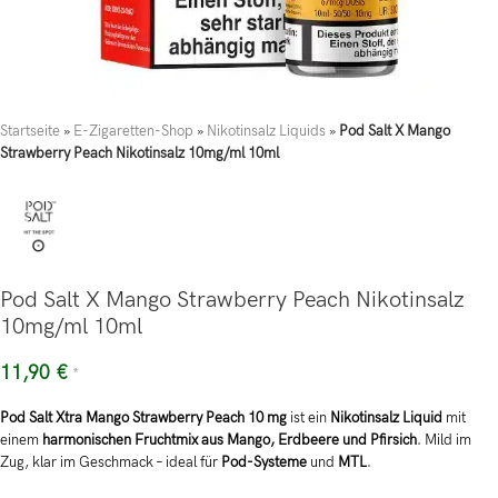
Startseite
»
E-Zigaretten-Shop
»
Nikotinsalz Liquids
»
Pod Salt X Mango
Strawberry Peach Nikotinsalz 10mg/ml 10ml
Pod Salt X Mango Strawberry Peach Nikotinsalz
10mg/ml 10ml
11,90
€
*
Pod Salt Xtra Mango Strawberry Peach 10 mg
ist ein
Nikotinsalz Liquid
mit
einem
harmonischen Fruchtmix aus Mango, Erdbeere und Pfirsich
. Mild im
Zug, klar im Geschmack – ideal für
Pod-Systeme
und
MTL
.