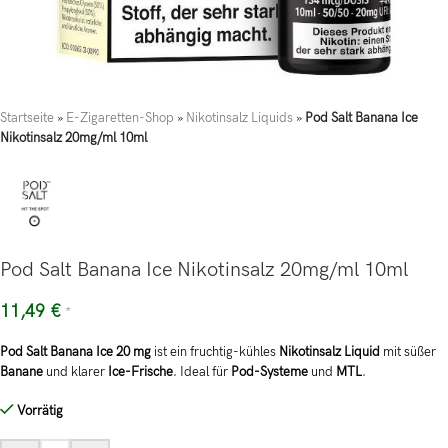
Startseite
»
E-Zigaretten-Shop
»
Nikotinsalz Liquids
»
Pod Salt Banana Ice
Nikotinsalz 20mg/ml 10ml
Pod Salt Banana Ice Nikotinsalz 20mg/ml 10ml
11,49
€
*
Pod Salt Banana Ice 20 mg
ist ein fruchtig-kühles
Nikotinsalz Liquid
mit süßer
Banane
und klarer
Ice-Frische
. Ideal für
Pod-Systeme
und
MTL
.
Vorrätig