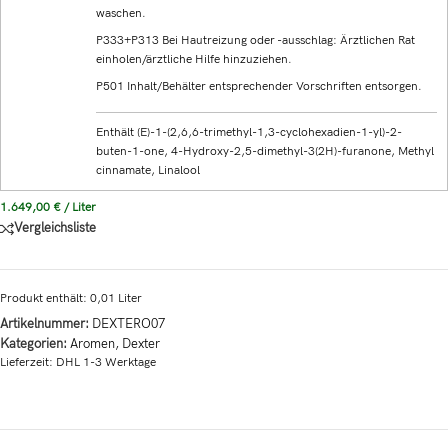
waschen.
P333+P313 Bei Hautreizung oder -ausschlag: Ärztlichen Rat
einholen/ärztliche Hilfe hinzuziehen.
P501 Inhalt/Behälter entsprechender Vorschriften entsorgen.
Enthält (E)-1-(2,6,6-trimethyl-1,3-cyclohexadien-1-yl)-2-
buten-1-one, 4-Hydroxy-2,5-dimethyl-3(2H)-furanone, Methyl
cinnamate, Linalool
1.649,00
€
/
Liter
Vergleichsliste
Produkt enthält: 0,01
Liter
Artikelnummer:
DEXTERO07
Kategorien:
Aromen
,
Dexter
Lieferzeit:
DHL 1-3 Werktage