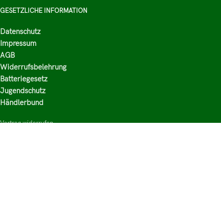
GESETZLICHE INFORMATION
Datenschutz
Impressum
AGB
Widerrufsbelehrung
Batteriegesetz
Jugendschutz
Händlerbund
Vertrag widerrufen
HAUPTKATEGORIEN
Shop
Nikotinsalz Liquids
E-Zigaretten Zubehör
Mischen