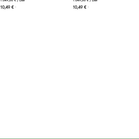
1.049,00
€
/
Liter
1.049,00
€
/
Liter
10,49
€
10,49
€
*
*