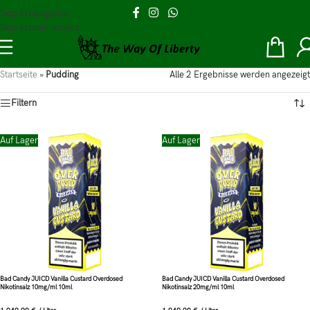
Skip to navigation
Skip to main content
Startseite
»
Pudding
Alle 2 Ergebnisse werden angezeigt
Filtern
Auf Lager
Auf Lager
Bad Candy JUICD Vanilla Custard Overdosed
Bad Candy JUICD Vanilla Custard Overdosed
Nikotinsalz 10mg/ml 10ml
Nikotinsalz 20mg/ml 10ml