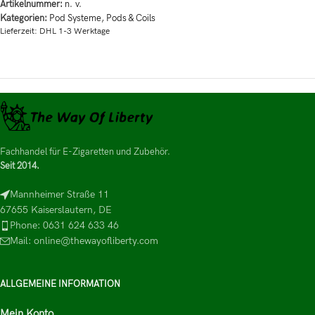
Artikelnummer:
n. v.
Kategorien:
Pod Systeme
,
Pods & Coils
Lieferzeit:
DHL 1-3 Werktage
Fachhandel für E-Zigaretten und Zubehör.
Seit 2014.
Mannheimer Straße 11
67655 Kaiserslautern, DE
Phone: 0631 624 633 46
Mail: online@thewayofliberty.com
ALLGEMEINE INFORMATION
Mein Konto