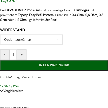
12,95
€
*
Die
OXVA XLIM EZ Pods 3ml
sind hochwertige Ersatz-
Cartridges
mit
praktischem
Topcap Easy Befüllsystem
. Erhältlich in
0,4 Ohm
,
0,6 Ohm
,
0,8
Ohm
oder
1,2 Ohm
– geliefert im
3er Pack
.
WIDERSTAND
-
+
IN DEN WARENKORB
inkl. MwSt.
zzgl.
Versandkosten
12,95
€
/
Pack
Vergleichsliste