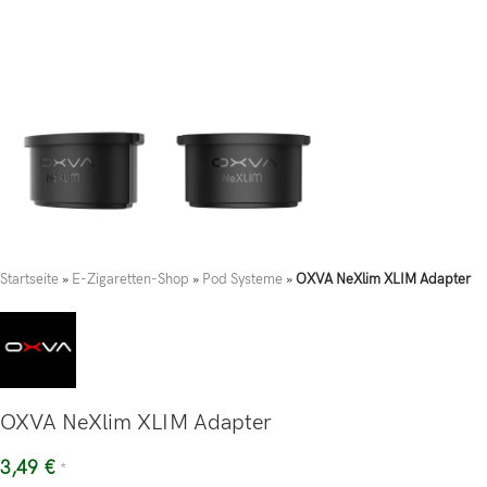
Startseite
»
E-Zigaretten-Shop
»
Pod Systeme
»
OXVA NeXlim XLIM Adapter
OXVA NeXlim XLIM Adapter
3,49
€
*