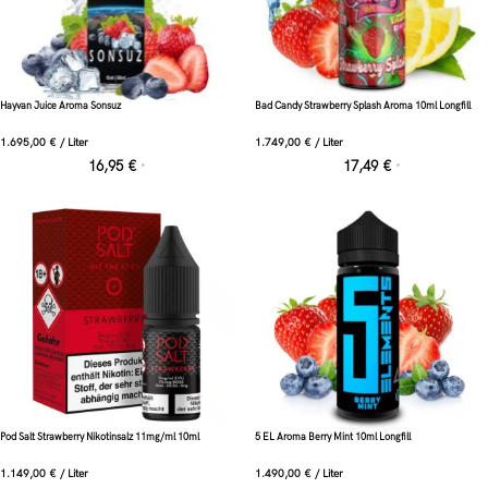
Hayvan Juice Aroma Sonsuz
Bad Candy Strawberry Splash Aroma 10ml Longfill
1.695,00
€
/
Liter
1.749,00
€
/
Liter
16,95
€
17,49
€
*
*
Pod Salt Strawberry Nikotinsalz 11mg/ml 10ml
5 EL Aroma Berry Mint 10ml Longfill
1.149,00
€
/
Liter
1.490,00
€
/
Liter