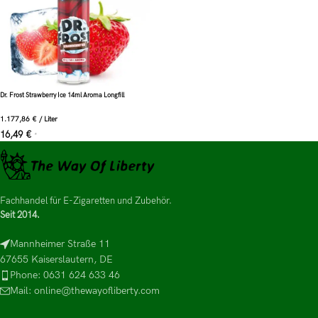
Dr. Frost Strawberry Ice 14ml Aroma Longfill
1.177,86
€
/
Liter
16,49
€
*
Fachhandel für E-Zigaretten und Zubehör.
Seit 2014.
Mannheimer Straße 11
67655 Kaiserslautern, DE
Phone: 0631 624 633 46
Mail: online@thewayofliberty.com