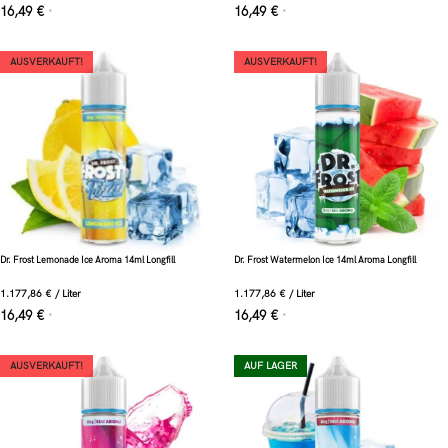
16,49
€
16,49
€
*
*
AUSVERKAUFT!
AUSVERKAUFT!
Dr. Frost Lemonade Ice Aroma 14ml Longfill
Dr. Frost Watermelon Ice 14ml Aroma Longfill
1.177,86
€
/
Liter
1.177,86
€
/
Liter
16,49
€
16,49
€
*
*
AUSVERKAUFT!
AUF LAGER