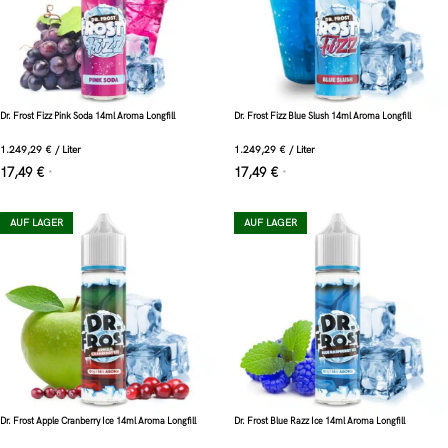
Dr. Frost Fizz Pink Soda 14ml Aroma Longfill
Dr. Frost Fizz Blue Slush 14ml Aroma Longfill
1.249,29
€
/
Liter
1.249,29
€
/
Liter
17,49
€
17,49
€
*
*
AUF LAGER
AUF LAGER
Dr. Frost Apple Cranberry Ice 14ml Aroma Longfill
Dr. Frost Blue Razz Ice 14ml Aroma Longfill