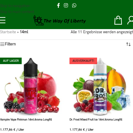
Skip to navigation
Skip to main content
Startseite
»
14ml
Alle 11 Ergebnisse werden angezeigt
Filtern
AUF LAGER
AUSVERKAUFT!
Vampire Vape Pinkman 14ml Aroma Longfill
Dr. Frost Mixed Fruit Ice 14ml Aroma Longfill
1.177,86
€
/
Liter
1.177,86
€
/
Liter