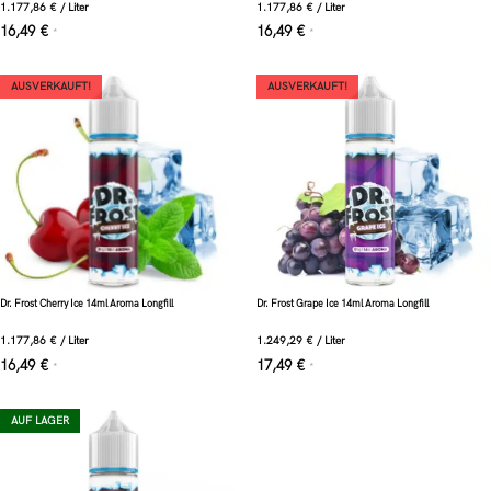
1.177,86
€
/
Liter
1.177,86
€
/
Liter
16,49
€
16,49
€
*
*
AUSVERKAUFT!
AUSVERKAUFT!
Dr. Frost Cherry Ice 14ml Aroma Longfill
Dr. Frost Grape Ice 14ml Aroma Longfill
1.177,86
€
/
Liter
1.249,29
€
/
Liter
16,49
€
17,49
€
*
*
AUF LAGER