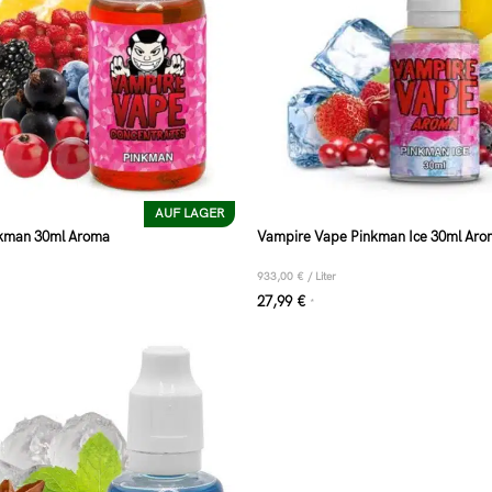
AUF LAGER
kman 30ml Aroma
Vampire Vape Pinkman Ice 30ml Ar
933,00
€
/
Liter
27,99
€
*