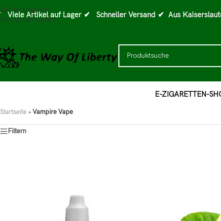
Skip to navigation
 Viele Artikel auf Lager
✔ Schneller Versand
✔ Aus Kaiserslaut
Skip to main content
E-ZIGARETTEN-SH
Startseite
»
Vampire Vape
Filtern