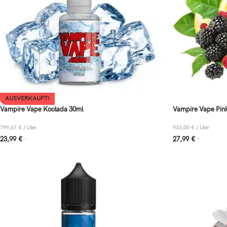
AUSVERKAUFT!
Vampire Vape Koolada 30ml
Vampire Vape Pin
799,67
€
/
Liter
933,00
€
/
Liter
23,99
€
27,99
€
*
*