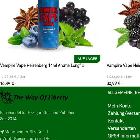
AUF LAGER
Vampire Vape Heisenberg 14ml Aroma Longfill
Vampire Vape Hei
1.177,86
€
/
Liter
1.033,00
€
/
Liter
16,49
€
30,99
€
*
*
ALLGEMEINE IN
Mein Konto
Fachhandel für E-Zigaretten und Zubehör.
Zahlung/Versa
Seit 2014.
Kontakt
Versandarten
Mannheimer Straße 11
GPSR Informati
67655 Kaiserslautern, DE