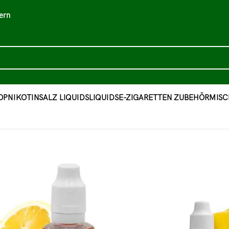
ern
OP
NIKOTINSALZ LIQUIDS
LIQUIDS
E-ZIGARETTEN ZUBEHÖR
MISC