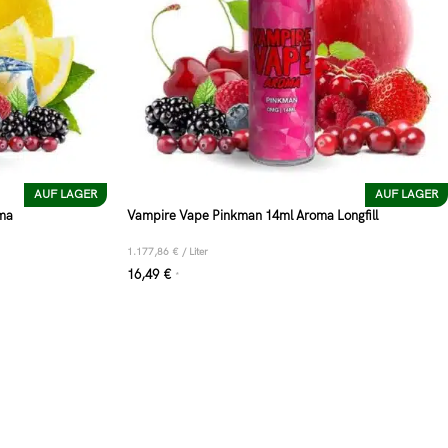
AUF LAGER
AUF LAGER
oma
Vampire Vape Pinkman 14ml Aroma Longfill
1.177,86
€
/
Liter
16,49
€
*