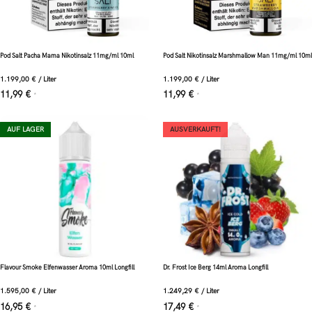
Pod Salt Pacha Mama Nikotinsalz 11mg/ml 10ml
Pod Salt Nikotinsalz Marshmallow Man 11mg/ml 10ml
1.199,00
€
/
Liter
1.199,00
€
/
Liter
11,99
€
11,99
€
*
*
AUF LAGER
AUSVERKAUFT!
Flavour Smoke Elfenwasser Aroma 10ml Longfill
Dr. Frost Ice Berg 14ml Aroma Longfill
1.595,00
€
/
Liter
1.249,29
€
/
Liter
16,95
€
17,49
€
*
*