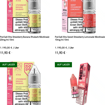
Pod Salt Xtra Strawberry Banana Rhubarb Nikotinsalz
Pod Salt Xtra Sweet Strawberry Lemonade Nikotinsalz
20mg/ml 10ml
10mg/ml 10ml
1.190,00
€
/
Liter
1.190,00
€
/
Liter
11,90
€
11,90
€
*
*
AUF LAGER
AUF LAGER