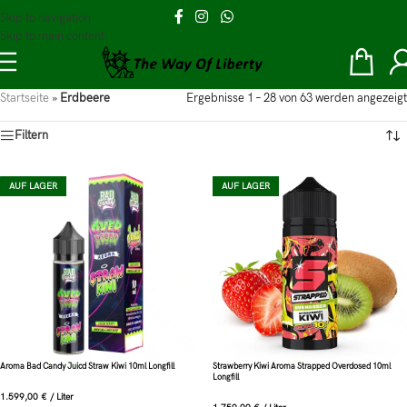
Skip to navigation
Skip to main content
Startseite
»
Erdbeere
Ergebnisse 1 – 28 von 63 werden angezeigt
Filtern
AUF LAGER
AUF LAGER
Aroma Bad Candy Juicd Straw Kiwi 10ml Longfill
Strawberry Kiwi Aroma Strapped Overdosed 10ml
Longfill
1.599,00
€
/
Liter