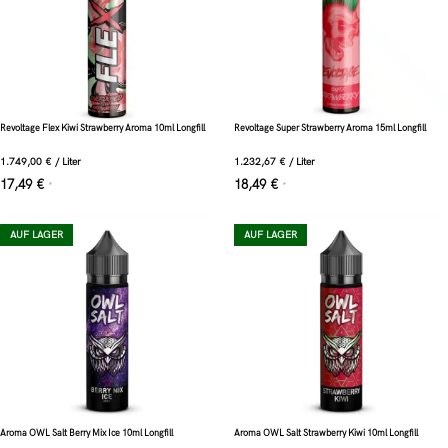
Revoltage Flex Kiwi Strawberry Aroma 10ml Longfill
Revoltage Super Strawberry Aroma 15ml Longfill
1.749,00
€
/
Liter
1.232,67
€
/
Liter
17,49
€
18,49
€
*
*
AUF LAGER
AUF LAGER
Aroma OWL Salt Berry Mix Ice 10ml Longfill
Aroma OWL Salt Strawberry Kiwi 10ml Longfill