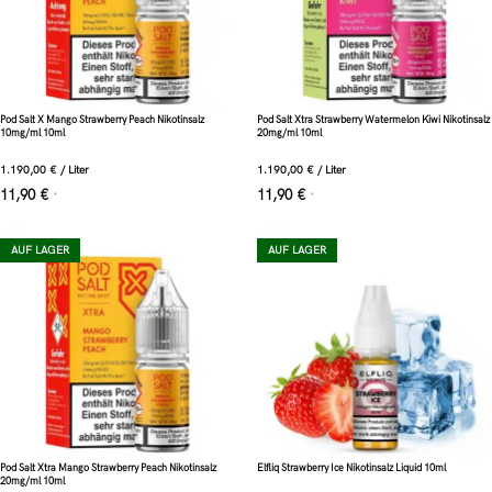
Pod Salt X Mango Strawberry Peach Nikotinsalz
Pod Salt Xtra Strawberry Watermelon Kiwi Nikotinsalz
10mg/ml 10ml
20mg/ml 10ml
1.190,00
€
/
Liter
1.190,00
€
/
Liter
11,90
€
11,90
€
*
*
AUF LAGER
AUF LAGER
Pod Salt Xtra Mango Strawberry Peach Nikotinsalz
Elfliq Strawberry Ice Nikotinsalz Liquid 10ml
20mg/ml 10ml