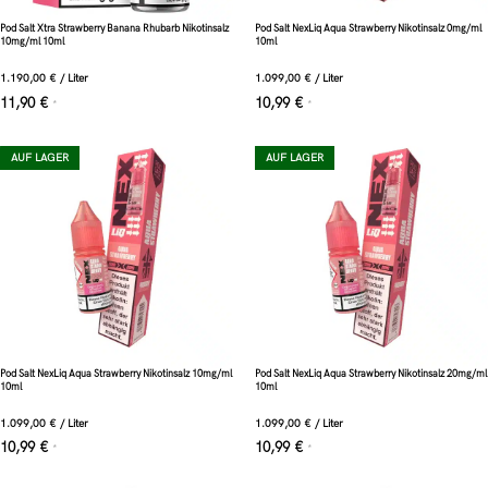
Pod Salt Xtra Strawberry Banana Rhubarb Nikotinsalz
Pod Salt NexLiq Aqua Strawberry Nikotinsalz 0mg/ml
10mg/ml 10ml
10ml
1.190,00
€
/
Liter
1.099,00
€
/
Liter
11,90
€
10,99
€
*
*
AUF LAGER
AUF LAGER
Pod Salt NexLiq Aqua Strawberry Nikotinsalz 10mg/ml
Pod Salt NexLiq Aqua Strawberry Nikotinsalz 20mg/ml
10ml
10ml
1.099,00
€
/
Liter
1.099,00
€
/
Liter
10,99
€
10,99
€
*
*