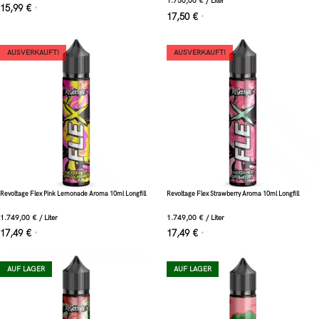
1.750,00
€
/
Liter
15,99
€
*
17,50
€
*
AUSVERKAUFT!
AUSVERKAUFT!
Revoltage Flex Pink Lemonade Aroma 10ml Longfill
Revoltage Flex Strawberry Aroma 10ml Longfill
1.749,00
€
/
Liter
1.749,00
€
/
Liter
17,49
€
17,49
€
*
*
AUF LAGER
AUF LAGER