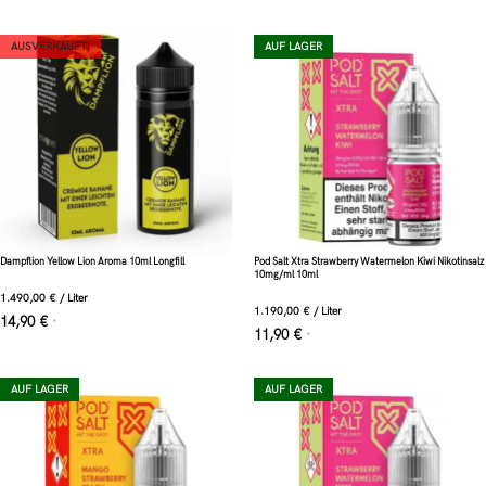
AUSVERKAUFT!
AUF LAGER
Dampflion Yellow Lion Aroma 10ml Longfill
Pod Salt Xtra Strawberry Watermelon Kiwi Nikotinsalz
10mg/ml 10ml
1.490,00
€
/
Liter
1.190,00
€
/
Liter
14,90
€
*
11,90
€
*
AUF LAGER
AUF LAGER