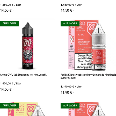
1.450,00
€
/
Liter
1.450,00
€
/
Liter
14,50
€
14,50
€
*
*
AUF LAGER
AUF LAGER
Aroma OWL Salt Strawberry Ice 10ml Longfill
Pod Salt Xtra Sweet Strawberry Lemonade Nikotinsalz
20mg/ml 10ml
1.450,00
€
/
Liter
1.190,00
€
/
Liter
14,50
€
*
11,90
€
*
AUF LAGER
AUF LAGER