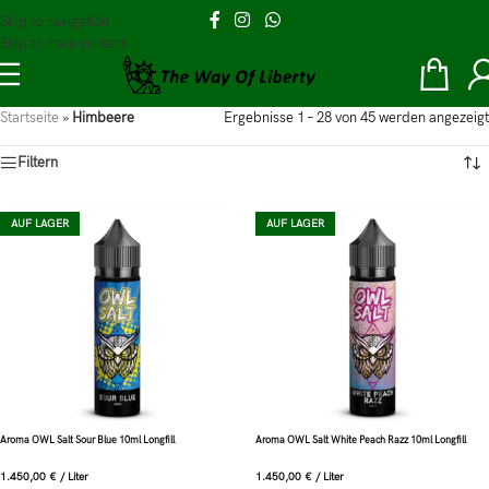
Skip to navigation
Skip to main content
Startseite
»
Himbeere
Ergebnisse 1 – 28 von 45 werden angezeigt
Filtern
AUF LAGER
AUF LAGER
Aroma OWL Salt Sour Blue 10ml Longfill
Aroma OWL Salt White Peach Razz 10ml Longfill
1.450,00
€
/
Liter
1.450,00
€
/
Liter