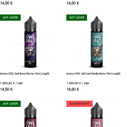
14,50
€
14,50
€
*
*
AUF LAGER
AUF LAGER
Aroma OWL Salt Berry Mix Ice 10ml Longfill
Aroma OWL Salt Iced Vanilla Berry 10ml Longfill
1.450,00
€
/
Liter
1.450,00
€
/
Liter
14,50
€
14,50
€
*
*
AUF LAGER
AUSVERKAUFT!