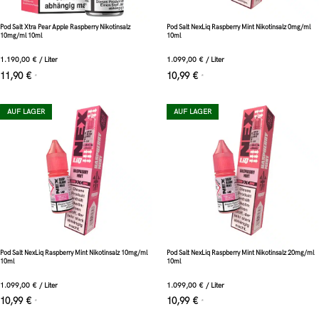
Pod Salt Xtra Pear Apple Raspberry Nikotinsalz
Pod Salt NexLiq Raspberry Mint Nikotinsalz 0mg/ml
10mg/ml 10ml
10ml
1.190,00
€
/
Liter
1.099,00
€
/
Liter
11,90
€
10,99
€
*
*
AUF LAGER
AUF LAGER
Pod Salt NexLiq Raspberry Mint Nikotinsalz 10mg/ml
Pod Salt NexLiq Raspberry Mint Nikotinsalz 20mg/ml
10ml
10ml
1.099,00
€
/
Liter
1.099,00
€
/
Liter
10,99
€
10,99
€
*
*