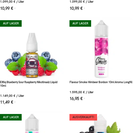
1.099,00
€
/
Liter
1.099,00
€
/
Liter
10,99
€
10,99
€
*
*
AUF LAGER
AUF LAGER
Elfliq Blueberry Sour Raspberry Nikotinsalz Liquid
Flavour Smoke Himbeer Bonbon 10ml Aroma Longfill
10ml
1.595,00
€
/
Liter
1.149,00
€
/
Liter
16,95
€
*
11,49
€
*
AUF LAGER
AUSVERKAUFT!