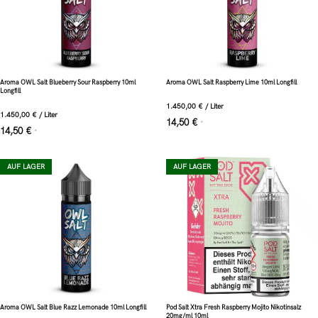
Aroma OWL Salt Blueberry Sour Raspberry 10ml
Aroma OWL Salt Raspberry Lime 10ml Longfill
Longfill
1.450,00
€
/
Liter
1.450,00
€
/
Liter
14,50
€
*
14,50
€
*
AUF LAGER
AUF LAGER
Aroma OWL Salt Blue Razz Lemonade 10ml Longfill
Pod Salt Xtra Fresh Raspberry Mojito Nikotinsalz
20mg/ml 10ml