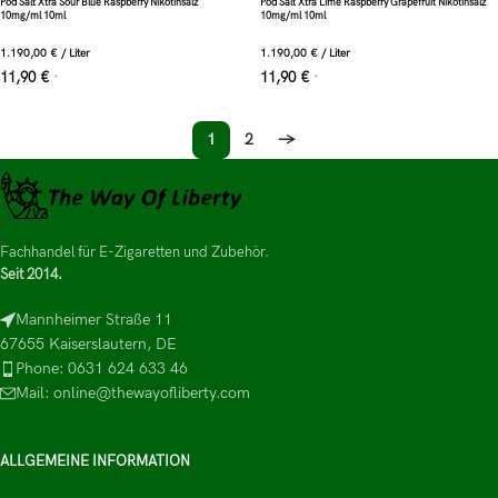
Pod Salt Xtra Sour Blue Raspberry Nikotinsalz
Pod Salt Xtra Lime Raspberry Grapefruit Nikotinsalz
10mg/ml 10ml
10mg/ml 10ml
1.190,00
€
/
Liter
1.190,00
€
/
Liter
11,90
€
11,90
€
*
*
1
2
→
Fachhandel für E-Zigaretten und Zubehör.
Seit 2014.
Mannheimer Straße 11
67655 Kaiserslautern, DE
Phone: 0631 624 633 46
Mail: online@thewayofliberty.com
ALLGEMEINE INFORMATION