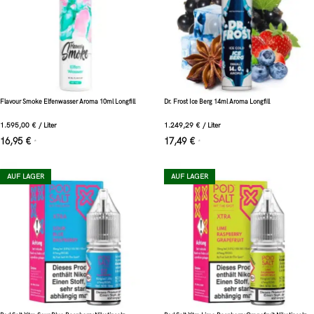
Flavour Smoke Elfenwasser Aroma 10ml Longfill
Dr. Frost Ice Berg 14ml Aroma Longfill
1.595,00
€
/
Liter
1.249,29
€
/
Liter
16,95
€
17,49
€
*
*
AUF LAGER
AUF LAGER