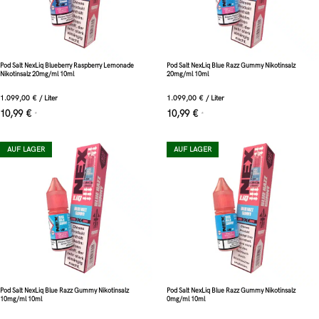
Pod Salt NexLiq Blueberry Raspberry Lemonade
Pod Salt NexLiq Blue Razz Gummy Nikotinsalz
Nikotinsalz 20mg/ml 10ml
20mg/ml 10ml
1.099,00
€
/
Liter
1.099,00
€
/
Liter
10,99
€
10,99
€
*
*
AUF LAGER
AUF LAGER
Pod Salt NexLiq Blue Razz Gummy Nikotinsalz
Pod Salt NexLiq Blue Razz Gummy Nikotinsalz
10mg/ml 10ml
0mg/ml 10ml