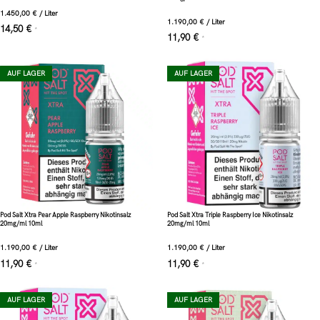
1.450,00
€
/
Liter
1.190,00
€
/
Liter
14,50
€
*
11,90
€
*
AUF LAGER
AUF LAGER
Pod Salt Xtra Pear Apple Raspberry Nikotinsalz
Pod Salt Xtra Triple Raspberry Ice Nikotinsalz
20mg/ml 10ml
20mg/ml 10ml
1.190,00
€
/
Liter
1.190,00
€
/
Liter
11,90
€
11,90
€
*
*
AUF LAGER
AUF LAGER