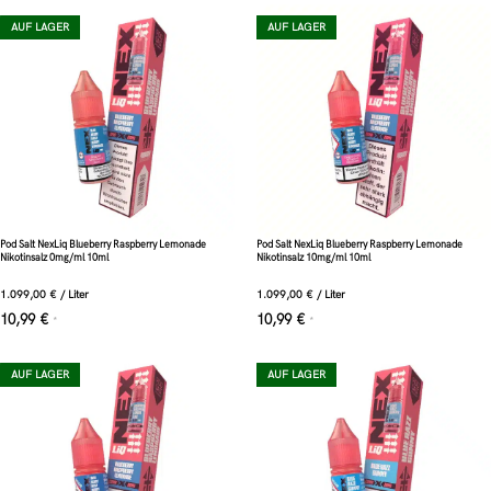
AUF LAGER
AUF LAGER
Pod Salt NexLiq Blueberry Raspberry Lemonade
Pod Salt NexLiq Blueberry Raspberry Lemonade
Nikotinsalz 0mg/ml 10ml
Nikotinsalz 10mg/ml 10ml
1.099,00
€
/
Liter
1.099,00
€
/
Liter
10,99
€
10,99
€
*
*
AUF LAGER
AUF LAGER