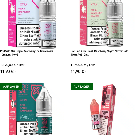
Pod Salt Xtra Triple Raspberry Ice Nikotinsalz
Pod Salt Xtra Fresh Raspberry Mojito Nikotinsalz
10mg/ml 10ml
10mg/ml 10ml
1.190,00
€
/
Liter
1.190,00
€
/
Liter
11,90
€
11,90
€
*
*
AUF LAGER
AUF LAGER