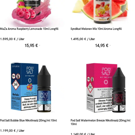
MaZa Aroma Raspberry Lemonade 10ml Longfill
Syndikat Melonen Mix 10ml Aroma Longfill
1.595,00
€
/
Liter
1.495,00
€
/
Liter
15,95
€
14,95
€
*
*
Pod Salt Bubble Blue Nikotinsalz 20mg/ml 10ml
Pod Salt Watermelon Breeze Nikotinsalz 20mg/ml
10ml
1.199,00
€
/
Liter
1.149,00
€
/
Liter