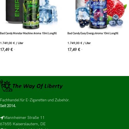
Bad Candy Monstar Machine Aroma 10ml Longfill
Bad Candy Easy Energy Aroma 10ml Longfill
1.749,00
€
/
Liter
1.749,00
€
/
Liter
17,49
€
17,49
€
*
*
Fachhandel für E-Zigaretten und Zubehör.
Seit 2014.
Mannheimer Straße 11
67655 Kaiserslautern, DE