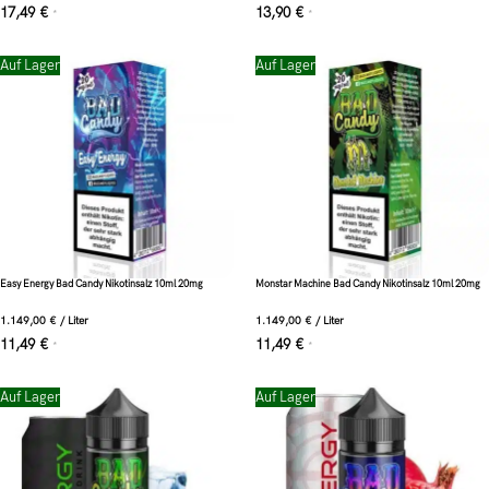
17,49
€
13,90
€
*
*
Auf Lager
Auf Lager
Easy Energy Bad Candy Nikotinsalz 10ml 20mg
Monstar Machine Bad Candy Nikotinsalz 10ml 20mg
1.149,00
€
/
Liter
1.149,00
€
/
Liter
11,49
€
11,49
€
*
*
Auf Lager
Auf Lager