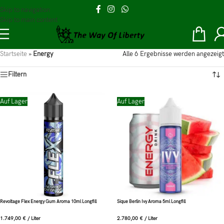
Skip to navigation
Skip to main content
Startseite
»
Energy
Alle 6 Ergebnisse werden angezeigt
Filtern
Auf Lager
Auf Lager
Revoltage Flex Energy Gum Aroma 10ml Longfill
Sique Berlin Ivy Aroma 5ml Longfill
1.749,00
€
/
Liter
2.780,00
€
/
Liter