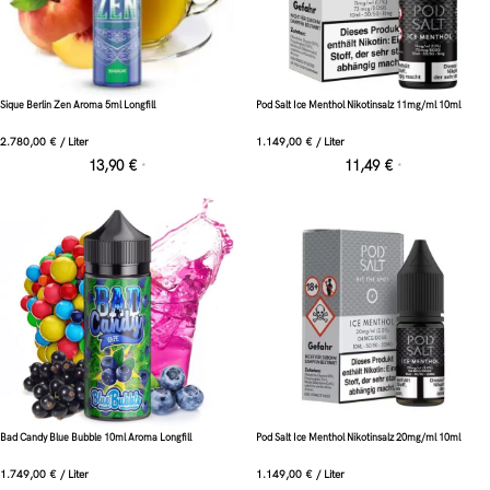
Sique Berlin Zen Aroma 5ml Longfill
Pod Salt Ice Menthol Nikotinsalz 11mg/ml 10ml
2.780,00
€
/
Liter
1.149,00
€
/
Liter
13,90
€
11,49
€
*
*
Bad Candy Blue Bubble 10ml Aroma Longfill
Pod Salt Ice Menthol Nikotinsalz 20mg/ml 10ml
1.749,00
€
/
Liter
1.149,00
€
/
Liter