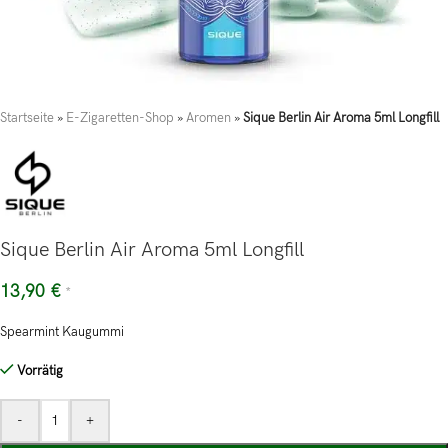
Startseite
»
E-Zigaretten-Shop
»
Aromen
»
Sique Berlin Air Aroma 5ml Longfill
Sique Berlin Air Aroma 5ml Longfill
13,90
€
*
Spearmint Kaugummi
Vorrätig
-
+