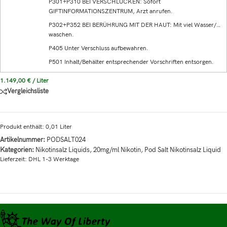
P301+P310 BEI VERSCHLUCKEN: Sofort
GIFTINFORMATIONSZENTRUM, Arzt anrufen.
P302+P352 BEI BERÜHRUNG MIT DER HAUT: Mit viel Wasser/…
waschen.
P405 Unter Verschluss aufbewahren.
P501 Inhalt/Behälter entsprechender Vorschriften entsorgen.
1.149,00
€
/
Liter
Vergleichsliste
Produkt enthält: 0,01
Liter
Artikelnummer:
PODSALT024
Kategorien:
Nikotinsalz Liquids
,
20mg/ml Nikotin
,
Pod Salt Nikotinsalz Liquid
Lieferzeit:
DHL 1-3 Werktage