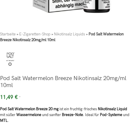
Startseite
»
E-Zigaretten-Shop
»
Nikotinsalz Liquids
»
Pod Salt Watermelon
Breeze Nikotinsalz 20mg/ml 10ml
Pod Salt Watermelon Breeze Nikotinsalz 20mg/ml
10ml
11,49
€
*
Pod Salt Watermelon Breeze 20 mg
ist ein fruchtig-frisches
Nikotinsalz Liquid
mit süßer
Wassermelone
und sanfter
Breeze-Note
. Ideal für
Pod-Systeme
und
MTL
.