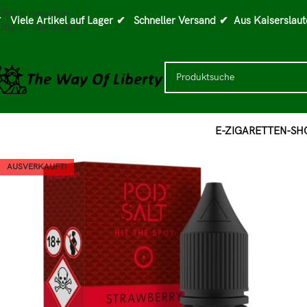
Skip to navigation
 Viele Artikel auf Lager
✔ Schneller Versand
✔ Aus Kaiserslaut
Skip to main content
E-ZIGARETTEN-SH
AUSVERKAUFT!