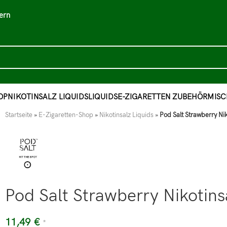
ern
OP
NIKOTINSALZ LIQUIDS
LIQUIDS
E-ZIGARETTEN ZUBEHÖR
MISC
Startseite
»
E-Zigaretten-Shop
»
Nikotinsalz Liquids
»
Pod Salt Strawberry Ni
Pod Salt Strawberry Nikotin
11,49
€
*