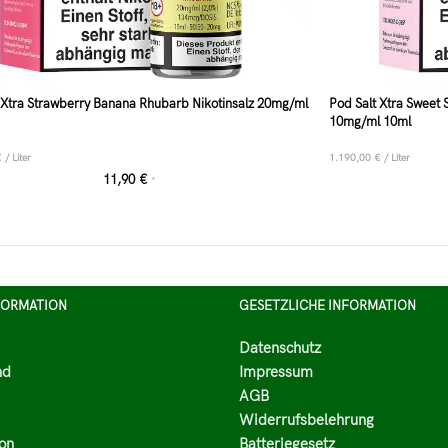
 Xtra Strawberry Banana Rhubarb Nikotinsalz 20mg/ml
Pod Salt Xtra Sweet
10mg/ml 10ml
€
/
Liter
1.190,00
€
/
Liter
11,90
€
*
FORMATION
GESETZLICHE INFORMATION
Datenschutz
nd
Impressum
AGB
Widerrufsbelehrung
on
Batteriegesetz