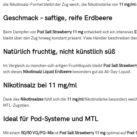
die Nikotinsalz-Formel bleibt der Zug weich, die Nikotinstärke von
11 mg/ml
Geschmack – saftige, reife Erdbeere
Beim Dampfen von
Pod Salt Strawberry 11 mg
entwickelt sich ein intensives
E
bleibt über den Zug hinweg konstant präsent. Viele Händler beschreiben d
Natürlich fruchtig, nicht künstlich süß
Im Vergleich zu manchen süß-artigen Fruchtliquids bleibt
Pod Salt Strawberr
sich dieses
Nikotinsalz Liquid Erdbeere
besonders gut als All-Day-Liquid.
Nikotinsalz bei 11 mg/ml
Dank des
Nikotinsalzes
fühlt sich die
11 mg/ml
Nikotinstärke besonders weich 
MTL-Zugstilen.
Ideal für Pod-Systeme und MTL
Mit einem
50/50 VG/PG-Mix
ist
Pod Salt Strawberry 11 mg
optimal auf
Pod-