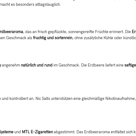
macht es besonders alltagstauglich.
rdbeeraroma
, das an frisch gepflückte, sonnengereifte Früchte erinnert. Die
Er
iesen Geschmack als
fruchtig und sortenrein
, ohne zusätzliche Kühle oder künstli
y
angenehm
natürlich und rund
im Geschmack. Die Erdbeere liefert eine
saftig
und kontrolliert an. Nic Salts unterstützen eine gleichmäßige Nikotinaufnahme,
Systeme
und
MTL E-Zigaretten
abgestimmt. Das Erdbeeraroma entfaltet sich kla