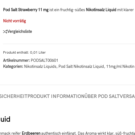
Pod Salt Strawberry 11 mg
ist ein fruchtig-süßes
Nikotinsalz Liquid
mit klarer
Nicht vorrätig
Vergleichsliste
Produkt enthält: 0,01
Liter
Artikelnummer:
PODSALT00601
Kategorien:
Nikotinsalz Liquids
,
Pod Salt Nikotinsalz Liquid
,
11mg/ml Nikotin
SICHERHEIT
PRODUKT INFORMATION
ÜBER POD SALT
VERS
quid
hmack reifer
Erdbeeren
authentisch einfängt. Das Aroma wirkt klar, süß-fruch