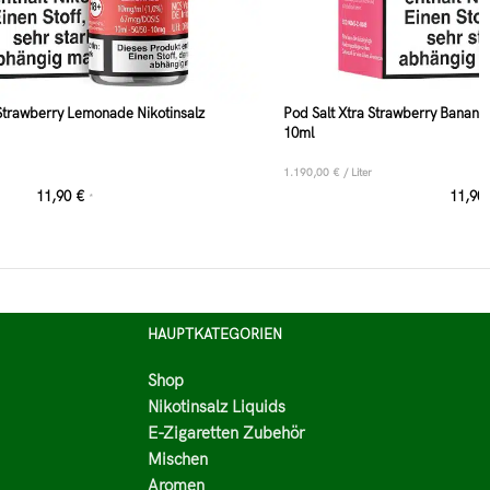
 Strawberry Lemonade Nikotinsalz
Pod Salt Xtra Strawberry Banana
10ml
1.190,00
€
/
Liter
11,90
€
11,90
*
HAUPTKATEGORIEN
Shop
Nikotinsalz Liquids
E-Zigaretten Zubehör
Mischen
Aromen