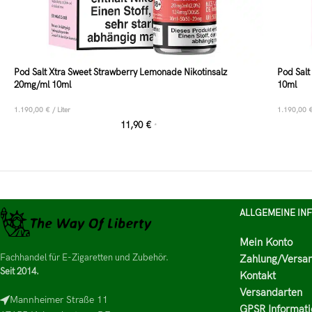
Pod Salt Xtra Sweet Strawberry Lemonade Nikotinsalz
Pod Salt
20mg/ml 10ml
10ml
1.190,00
€
/
Liter
1.190,00
11,90
€
*
ALLGEMEINE IN
Mein Konto
Fachhandel für E-Zigaretten und Zubehör.
Zahlung/Versa
Seit 2014.
Kontakt
Versandarten
Mannheimer Straße 11
GPSR Informati