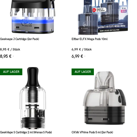
Geekvape J Cartridge (2er Pack)
Elfbar ELFX Mega Pods 10ml
8,95
€
/
Stück
6,99
€
/
Stück
8,95
€
6,99
€
*
*
AUF LAGER
AUF LAGER
GeekVape S Cartridge 2 ml (Wenax S Pods)
OXVA VPrime Pods 5 ml (2er Pack)