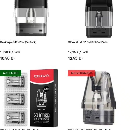
Geekvape Q Pod 2ml (3er Pack)
OXVA XLIM EZ Pod 3ml (3er Pack)
10,90
€
/
Pack
12,95
€
/
Pack
10,90
€
12,95
€
*
*
AUF LAGER
AUSVERKAUFT!