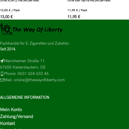
OXVA XLIM CL Pod 3ml (3er Pack)
OXVA Xlim Top Fill Pod 2ml (3er Pack)
13,00
€
/
Pack
11,95
€
/
Pack
13,00
€
11,95
€
*
*
Fachhandel für E-Zigaretten und Zubehör.
Seit 2014.
Mannheimer Straße 11
67655 Kaiserslautern, DE
Phone: 0631 624 633 46
Mail: online@thewayofliberty.com
ALLGEMEINE INFORMATION
Mein Konto
Zahlung/Versand
Kontakt