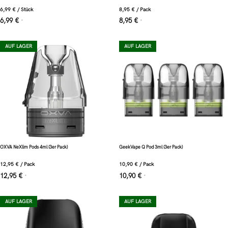
6,99
€
/
Stück
8,95
€
/
Pack
6,99
€
8,95
€
*
*
AUF LAGER
AUF LAGER
OXVA NeXlim Pods 4ml (3er Pack)
GeekVape Q Pod 3ml (3er Pack)
12,95
€
/
Pack
10,90
€
/
Pack
12,95
€
10,90
€
*
*
AUF LAGER
AUF LAGER