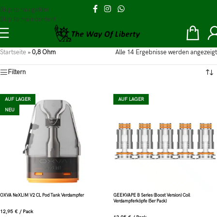
Skip to navigation
Skip to main content
Startseite
»
0,8 Ohm
Alle 14 Ergebnisse werden angezeigt
Filtern
AUF LAGER
AUF LAGER
NEU
OXVA NeXLIM V2 CL Pod Tank Verdampfer
GEEKVAPE B Series (Boost Version) Coil
Verdampferköpfe (5er Pack)
12,95
€
/
Pack