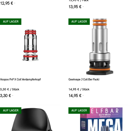
13,95
€
/
Pack
12,95
€
*
13,95
€
*
AUF LAGER
AUF LAGER
Voopoo PnP X Coil Verdampferkopf
Geekvape J Coil (5er Pack)
3,30
€
/
Stück
14,95
€
/
Stück
3,30
€
14,95
€
*
*
AUF LAGER
AUF LAGER