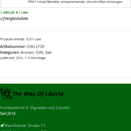
P501 Inhalt/Behälter entsprechender Vorschriften entsorgen.
1.450,00
€
/
Liter
Vergleichsliste
Produkt enthält: 0,01
Liter
Artikelnummer:
OWLLF29
Kategorien:
Aromen
,
OWL Salt
Lieferzeit:
DHL 1-3 Werktage
Fachhandel für E-Zigaretten und Zubehör.
Seit 2014.
Mannheimer Straße 11