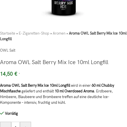
Startseite
»
E-Zigaretten-Shop
»
Aromen
»
Aroma OWL Salt Berry Mix Ice 10ml
Longfill
OWL Salt
Aroma OWL Salt Berry Mix Ice 10ml Longfill
14,50
€
*
Aroma OWL Salt Berry Mix Ice 10ml Longfill
wird in einer
60 ml Chubby
Mischflasche
geliefert und enthält
10 ml Overdosed Aroma
. Erdbeere,
Himbeere, Blaubeere und Brombeere treffen auf eine deutliche Ice-
Komponente – intensiv, fruchtig und kühl.
Vorrätig