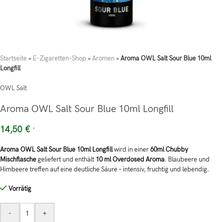
Startseite
»
E-Zigaretten-Shop
»
Aromen
»
Aroma OWL Salt Sour Blue 10ml
Longfill
OWL Salt
Aroma OWL Salt Sour Blue 10ml Longfill
14,50
€
*
Aroma OWL Salt Sour Blue 10ml Longfill
wird in einer
60ml Chubby
Mischflasche
geliefert und enthält
10 ml Overdosed Aroma
. Blaubeere und
Himbeere treffen auf eine deutliche Säure – intensiv, fruchtig und lebendig.
Vorrätig
-
+