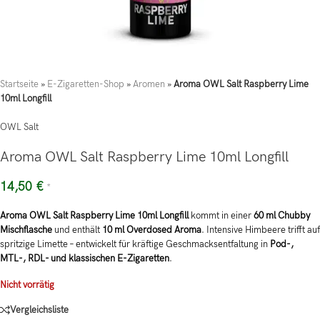
Startseite
»
E-Zigaretten-Shop
»
Aromen
»
Aroma OWL Salt Raspberry Lime
10ml Longfill
OWL Salt
Aroma OWL Salt Raspberry Lime 10ml Longfill
14,50
€
*
Aroma OWL Salt Raspberry Lime 10ml Longfill
kommt in einer
60 ml Chubby
Mischflasche
und enthält
10 ml Overdosed Aroma
. Intensive Himbeere trifft auf
spritzige Limette – entwickelt für kräftige Geschmacksentfaltung in
Pod-,
MTL-, RDL- und klassischen E-Zigaretten
.
Nicht vorrätig
Vergleichsliste