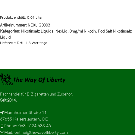
Produkt enthält: 0,01
Liter
Artikelnummer:
NEXLIQ0003
Kategorien:
Nikotinsalz Liquids
,
NexLiq
,
0mg/ml Nikotin
,
Pod Salt Nikotinsalz
Liquid
Lieferzeit:
DHL 1-3 Werktage
Fachhandel für E-Zigaretten und Zubehör.
Seit 2014.
Mannheimer Straße 11
67655 Kaiserslautern, DE
Phone: 0631 624 633 46
Mail: online@thewayofliberty.com