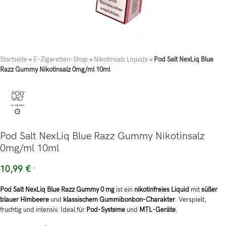
Startseite
»
E-Zigaretten-Shop
»
Nikotinsalz Liquids
»
Pod Salt NexLiq Blue
Razz Gummy Nikotinsalz 0mg/ml 10ml
Pod Salt NexLiq Blue Razz Gummy Nikotinsalz
0mg/ml 10ml
10,99
€
*
Pod Salt NexLiq Blue Razz Gummy 0 mg
ist ein
nikotinfreies Liquid
mit
süßer
blauer Himbeere
und
klassischem Gummibonbon-Charakter
. Verspielt,
fruchtig und intensiv. Ideal für
Pod-Systeme
und
MTL-Geräte
.