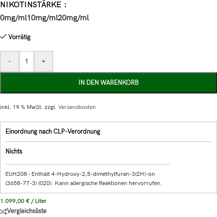
NIKOTINSTÄRKE
0mg/ml
10mg/ml
20mg/ml
Vorrätig
-
+
IN DEN WARENKORB
inkl. 19 % MwSt.
zzgl.
Versandkosten
Einordnung nach CLP-Verordnung
Nichts
EUH208 - Enthält 4-Hydroxy-2,5-dimethylfuran-3(2H)-on
(3658-77-3) (020). Kann allergische Reaktionen hervorrufen.
1.099,00
€
/
Liter
Vergleichsliste