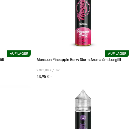
AUF LAGER
AUF LAGER
ill
Monsoon Pineapple Berry Storm Aroma 6ml Longfill
2.325,00
€
/
Liter
13,95
€
*