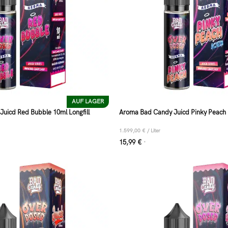
AUF LAGER
uicd Red Bubble 10ml Longfill
Aroma Bad Candy Juicd Pinky Peach 1
1.599,00
€
/
Liter
15,99
€
*