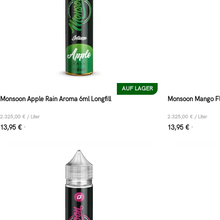
AUF LAGER
Monsoon Apple Rain Aroma 6ml Longfill
Monsoon Mango Fla
2.325,00
€
/
Liter
2.325,00
€
/
Liter
13,95
€
13,95
€
*
*