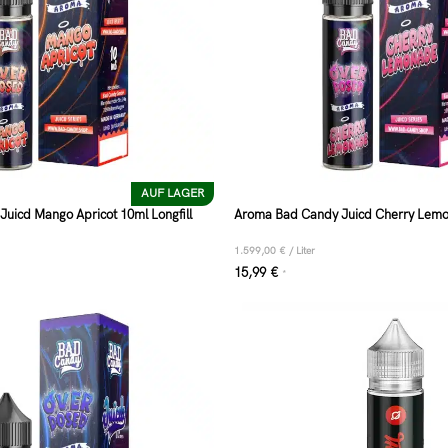
AUF LAGER
uicd Mango Apricot 10ml Longfill
Aroma Bad Candy Juicd Cherry Lemon
1.599,00
€
/
Liter
15,99
€
*