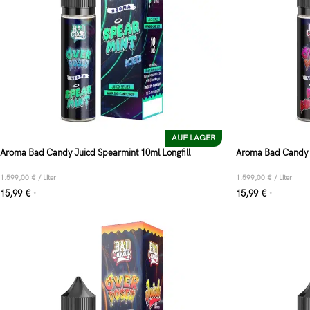
AUF LAGER
Aroma Bad Candy Juicd Spearmint 10ml Longfill
Aroma Bad Candy J
1.599,00
€
/
Liter
1.599,00
€
/
Liter
15,99
€
15,99
€
*
*