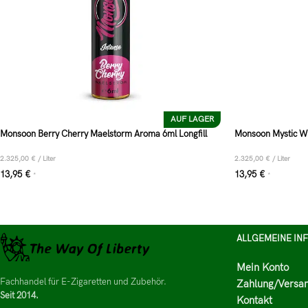
AUF LAGER
Monsoon Berry Cherry Maelstorm Aroma 6ml Longfill
Monsoon Mystic Wo
2.325,00
€
/
Liter
2.325,00
€
/
Liter
13,95
€
13,95
€
*
*
ALLGEMEINE IN
Mein Konto
Fachhandel für E-Zigaretten und Zubehör.
Zahlung/Versa
Seit 2014.
Kontakt