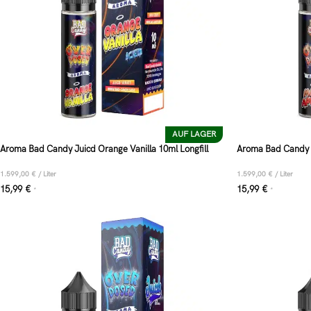
AUF LAGER
Aroma Bad Candy Juicd Orange Vanilla 10ml Longfill
Aroma Bad Candy J
1.599,00
€
/
Liter
1.599,00
€
/
Liter
15,99
€
15,99
€
*
*