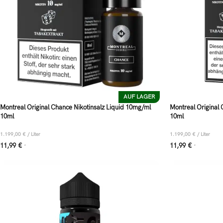
AUF LAGER
Montreal Original Chance Nikotinsalz Liquid 10mg/ml
Montreal Original 
10ml
10ml
1.199,00
€
/
Liter
1.199,00
€
/
Liter
11,99
€
11,99
€
*
*