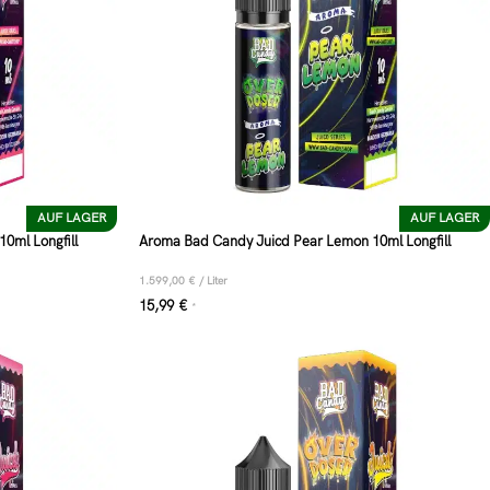
AUF LAGER
AUF LAGER
0ml Longfill
Aroma Bad Candy Juicd Pear Lemon 10ml Longfill
1.599,00
€
/
Liter
15,99
€
*