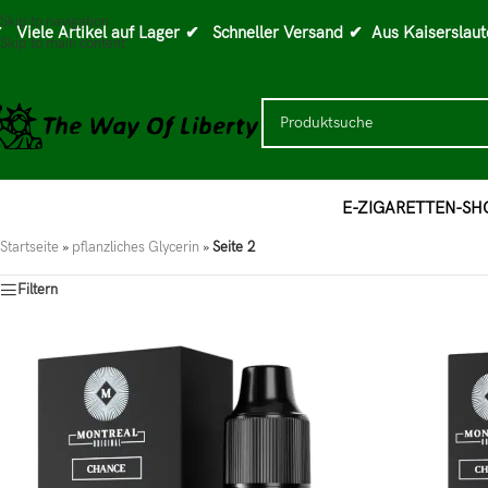
Skip to navigation
 Viele Artikel auf Lager
✔ Schneller Versand
✔ Aus Kaiserslaut
Skip to main content
E-ZIGARETTEN-SH
Startseite
»
pflanzliches Glycerin
»
Seite 2
Filtern