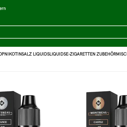
ern
OP
NIKOTINSALZ LIQUIDS
LIQUIDS
E-ZIGARETTEN ZUBEHÖR
MISC