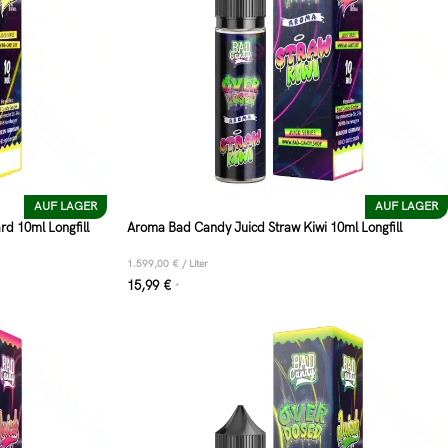
AUF LAGER
AUF LAGER
d 10ml Longfill
Aroma Bad Candy Juicd Straw Kiwi 10ml Longfill
1.599,00
€
/
Liter
15,99
€
*