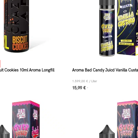
it Cookies 10ml Aroma Longfill
Aroma Bad Candy Juicd Vanilla Custar
1.599,00
€
/
Liter
15,99
€
*