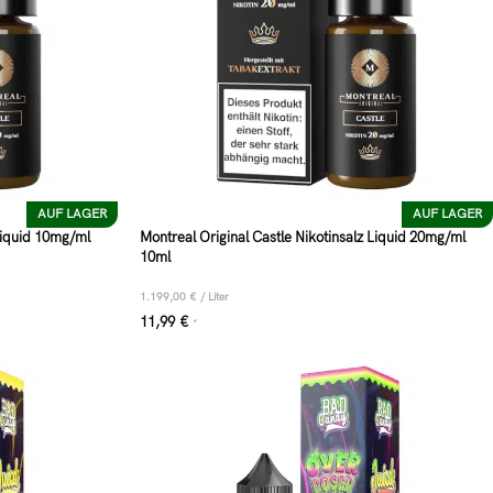
AUF LAGER
AUF LAGER
 Liquid 10mg/ml
Montreal Original Castle Nikotinsalz Liquid 20mg/ml
10ml
1.199,00
€
/
Liter
11,99
€
*