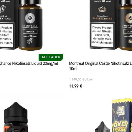
AUF LAGER
Chance Nikotinsalz Liquid 20mg/ml
Montreal Original Castle Nikotinsalz
10ml
1.199,00
€
/
Liter
11,99
€
*