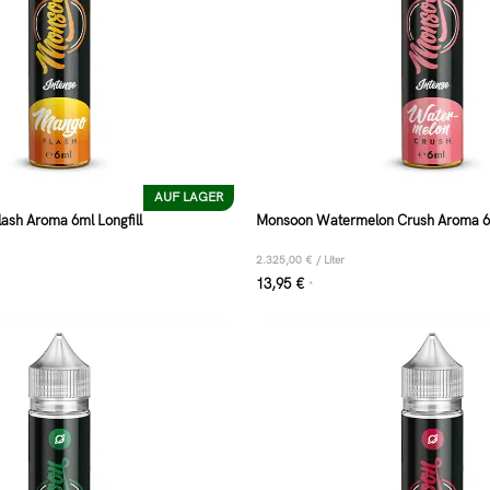
AUF LAGER
sh Aroma 6ml Longfill
Monsoon Watermelon Crush Aroma 6m
2.325,00
€
/
Liter
13,95
€
*