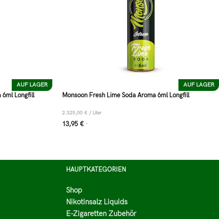
AUF LAGER
AUF LAGER
6ml Longfill
Monsoon Fresh Lime Soda Aroma 6ml Longfill
2.325,00
€
/
Liter
13,95
€
*
HAUPTKATEGORIEN
Shop
Nikotinsalz Liquids
E-Zigaretten Zubehör