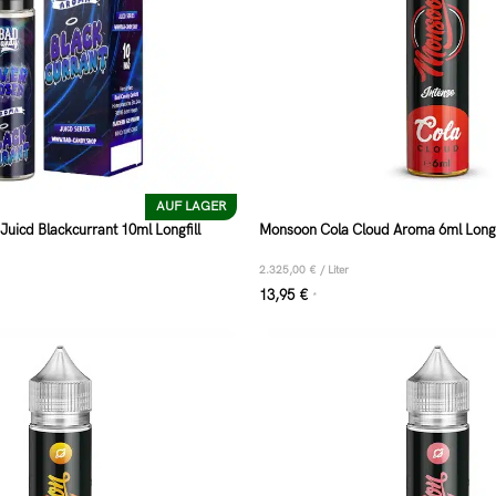
AUF LAGER
uicd Blackcurrant 10ml Longfill
Monsoon Cola Cloud Aroma 6ml Longf
2.325,00
€
/
Liter
13,95
€
*