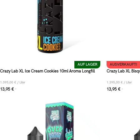
AUF LAGER
AUSVERKAUFT!
Crazy Lab XL Ice Cream Cookies 10ml Aroma Longfill
Crazy Lab XL Bisqu
1.395,00
€
/
Liter
1.395,00
€
/
Liter
13,95
€
13,95
€
*
*