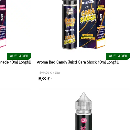
AUF LAGER
AUF LAGER
ade 10ml Longfill
Aroma Bad Candy Juicd Cara Shock 10ml Longfill
1.599,00
€
/
Liter
15,99
€
*