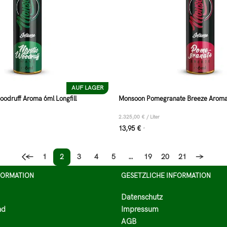
AUF LAGER
odruff Aroma 6ml Longfill
Monsoon Pomegranate Breeze Aroma 
2.325,00
€
/
Liter
13,95
€
*
←
1
2
3
4
5
…
19
20
21
→
FORMATION
GESETZLICHE INFORMATION
Datenschutz
nd
Impressum
AGB