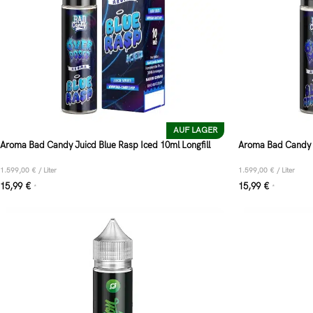
AUF LAGER
Aroma Bad Candy Juicd Blue Rasp Iced 10ml Longfill
Aroma Bad Candy J
1.599,00
€
/
Liter
1.599,00
€
/
Liter
15,99
€
15,99
€
*
*