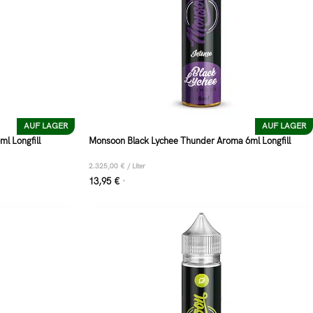
AUF LAGER
AUF LAGER
l Longfill
Monsoon Black Lychee Thunder Aroma 6ml Longfill
2.325,00
€
/
Liter
13,95
€
*