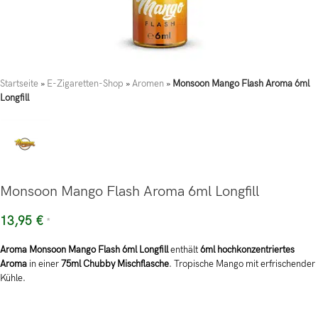
Startseite
»
E-Zigaretten-Shop
»
Aromen
»
Monsoon Mango Flash Aroma 6ml
Longfill
Monsoon Mango Flash Aroma 6ml Longfill
13,95
€
*
Aroma Monsoon Mango Flash 6ml Longfill
enthält
6ml hochkonzentriertes
Aroma
in einer
75ml Chubby Mischflasche
. Tropische Mango mit erfrischender
Kühle.