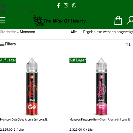
Skip to navigation
Skip to main content
Startseite
»
Monsoon
Alle 11 Ergebnisse werden angezeigt
Filtern
Auf Lager
Auf Lager
Monsoon Cola Cloud Aroma 6ml Longfill
Monsoon Pineapple Berry Storm Aroma 6ml Longfill
2.325,00
€
/
Liter
2.325,00
€
/
Liter