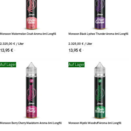
Monsoon Watermelon Crush Aroma 6ml Longfill
Monsoon Black Lychee Thunder Aroma 6ml Longfill
2.325,00
€
/
Liter
2.325,00
€
/
Liter
13,95
€
13,95
€
*
*
Auf Lager
Auf Lager
Monsoon Berry Cherry Maelstorm Aroma 6ml Longfill
Monsoon Mystic Woodruff Aroma 6ml Longfill