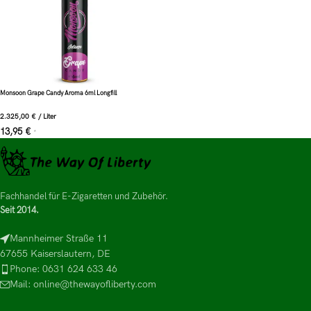
Monsoon Grape Candy Aroma 6ml Longfill
2.325,00
€
/
Liter
13,95
€
*
Fachhandel für E-Zigaretten und Zubehör.
Seit 2014.
Mannheimer Straße 11
67655 Kaiserslautern, DE
Phone: 0631 624 633 46
Mail: online@thewayofliberty.com