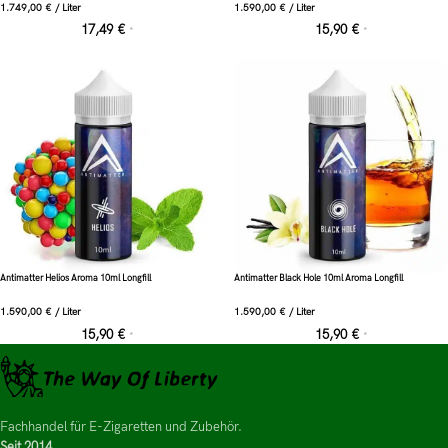
1.749,00
€
/
Liter
1.590,00
€
/
Liter
17,49
€
15,90
€
*
*
Antimatter Helios Aroma 10ml Longfill
Antimatter Black Hole 10ml Aroma Longfill
1.590,00
€
/
Liter
1.590,00
€
/
Liter
15,90
€
15,90
€
*
*
Fachhandel für E-Zigaretten und Zubehör.
Seit 2014.