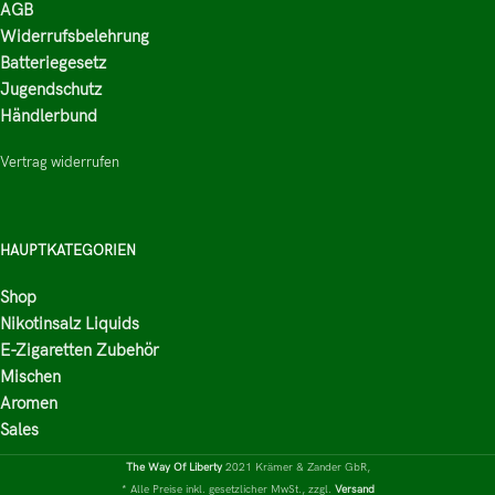
AGB
Widerrufsbelehrung
Batteriegesetz
Jugendschutz
Händlerbund
Vertrag widerrufen
HAUPTKATEGORIEN
Shop
Nikotinsalz Liquids
E-Zigaretten Zubehör
Mischen
Aromen
Sales
The Way Of Liberty
2021 Krämer & Zander GbR,
* Alle Preise inkl. gesetzlicher MwSt., zzgl.
Versand