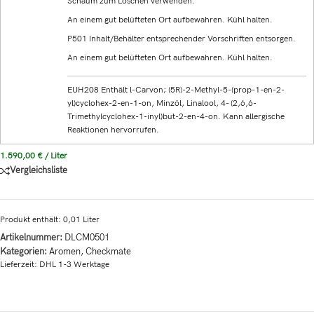
Schaum zum Löschen verwenden.
An einem gut belüfteten Ort aufbewahren. Kühl halten.
P501 Inhalt/Behälter entsprechender Vorschriften entsorgen.
An einem gut belüfteten Ort aufbewahren. Kühl halten.
EUH208 Enthält l-Carvon; (5R)-2-Methyl-5-(prop-1-en-2-
yl)cyclohex-2-en-1-on, Minzöl, Linalool, 4- (2,6,6-
Trimethylcyclohex-1-inyl)but-2-en-4-on. Kann allergische
Reaktionen hervorrufen.
1.590,00
€
/
Liter
Vergleichsliste
Produkt enthält: 0,01
Liter
Artikelnummer:
DLCM0501
Kategorien:
Aromen
,
Checkmate
Lieferzeit:
DHL 1-3 Werktage