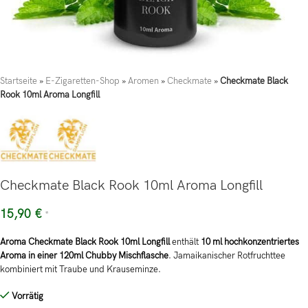
Startseite
»
E-Zigaretten-Shop
»
Aromen
»
Checkmate
»
Checkmate Black
Rook 10ml Aroma Longfill
Checkmate Black Rook 10ml Aroma Longfill
15,90
€
*
Aroma Checkmate Black Rook 10ml Longfill
enthält
10 ml hochkonzentriertes
Aroma in einer 120ml Chubby Mischflasche
. Jamaikanischer Rotfruchttee
kombiniert mit Traube und Krauseminze.
Vorrätig