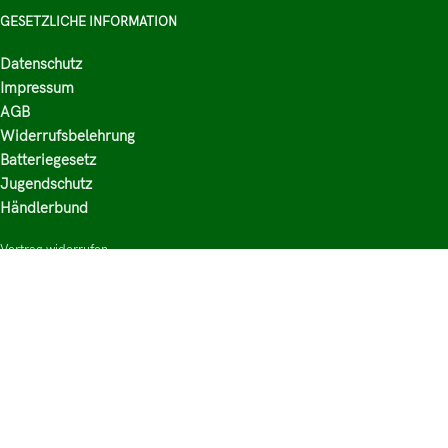
GESETZLICHE INFORMATION
Datenschutz
Impressum
AGB
Widerrufsbelehrung
Batteriegesetz
Jugendschutz
Händlerbund
Vertrag widerrufen
HAUPTKATEGORIEN
Shop
Nikotinsalz Liquids
E-Zigaretten Zubehör
Mischen