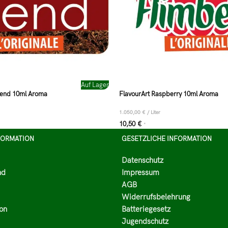
Auf Lager
lend 10ml Aroma
FlavourArt Raspberry 10ml Aroma
1.050,00
€
/
Liter
10,50
€
*
FORMATION
GESETZLICHE INFORMATION
Datenschutz
nd
Impressum
AGB
Widerrufsbelehrung
on
Batteriegesetz
Jugendschutz