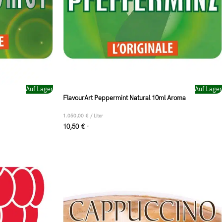
Auf Lager
Auf Lager
FlavourArt Peppermint Natural 10ml Aroma
1.050,00
€
/
Liter
10,50
€
*