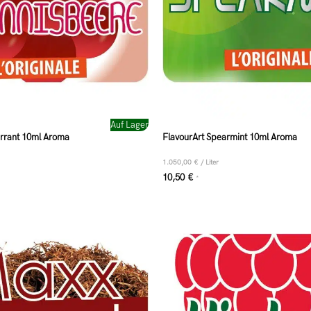
Auf Lager
urrant 10ml Aroma
FlavourArt Spearmint 10ml Aroma
1.050,00
€
/
Liter
10,50
€
*