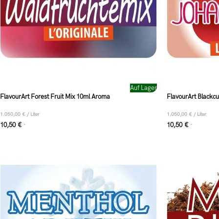
Auf Lager
FlavourArt Forest Fruit Mix 10ml Aroma
FlavourArt Blackc
1.050,00
€
/
Liter
1.050,00
€
/
Liter
10,50
€
10,50
€
*
*