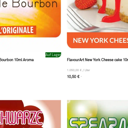
Auf Lager
a Bourbon 10ml Aroma
FlavourArt New York Cheese cake 1
1.050,00
€
/
Liter
10,50
€
*