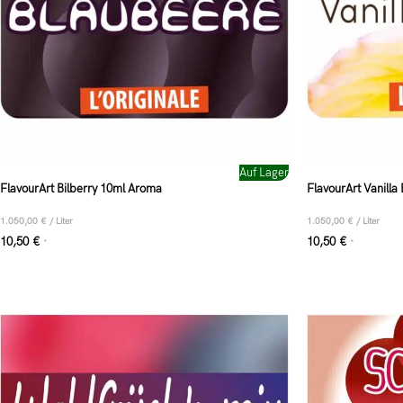
Auf Lager
FlavourArt Bilberry 10ml Aroma
FlavourArt Vanill
1.050,00
€
/
Liter
1.050,00
€
/
Liter
10,50
€
10,50
€
*
*