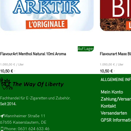
Auf Lager
FlavourArt Menthol Natural 10ml Aroma
Flavourart Maxx B
1.050,00
€
/
Liter
1.050,00
€
/
Liter
10,50
€
10,50
€
*
*
ALLGEMEINE IN
Mein Konto
Fachhandel für E-Zigaretten und Zubehör.
Zahlung/Versa
Seit 2014.
Kontakt
Versandarten
Mannheimer Straße 11
GPSR Informati
67655 Kaiserslautern, DE
Phone: 0631 624 633 46