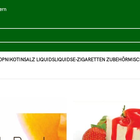
ern
OP
NIKOTINSALZ LIQUIDS
LIQUIDS
E-ZIGARETTEN ZUBEHÖR
MISC