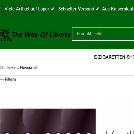
Skip to navigation
 Viele Artikel auf Lager
✔ Schneller Versand
✔ Aus Kaiserslaut
Skip to main content
E-ZIGARETTEN-SH
Startseite
»
Flavourart
Filtern