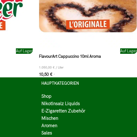
Auf Lager
Auf Lager
FlavourArt Cappuccino 10ml Aroma
1.050,00
€
/
Liter
10,50
€
*
HAUPTKATEGORIEN
Shop
Nikotinsalz Liquids
E-Zigaretten Zubehör
Mischen
Aromen
Sales