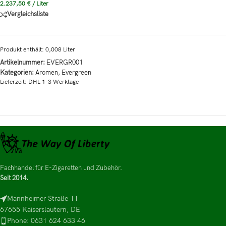
2.237,50
€
/
Liter
Vergleichsliste
Produkt enthält: 0,008
Liter
Artikelnummer:
EVERGR001
Kategorien:
Aromen
,
Evergreen
Lieferzeit:
DHL 1-3 Werktage
Fachhandel für E-Zigaretten und Zubehör.
Seit 2014.
Mannheimer Straße 11
67655 Kaiserslautern, DE
Phone: 0631 624 633 46