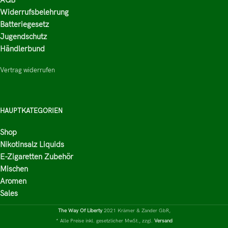
AGB
Widerrufsbelehrung
Batteriegesetz
Jugendschutz
Händlerbund
Vertrag widerrufen
HAUPTKATEGORIEN
Shop
Nikotinsalz Liquids
E-Zigaretten Zubehör
Mischen
Aromen
Sales
The Way Of Liberty
2021 Krämer & Zander GbR,
* Alle Preise inkl. gesetzlicher MwSt., zzgl.
Versand