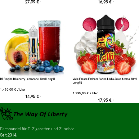
27,99
€
16,95
€
*
*
PJ Empire Blueberry Lemonade 10ml Longfill
Volle Fresse Erdbeer Sahne Lädla Juice Aroma 10ml
Longfill
1.495,00
€
/
Liter
1.795,00
€
/
Liter
14,95
€
*
17,95
€
*
Fachhandel für E-Zigaretten und Zubehör.
Seit 2014.