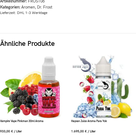
Artikelnummer:
FROST06
Kategorien:
Aromen
,
Dr. Frost
Lieferzeit:
DHL 1-3 Werktage
Ähnliche Produkte
Vampire Vape Pinkman 30ml Aroma
Hayvan Juice Aroma Para Yok
933,00
€
/
Liter
1.695,00
€
/
Liter