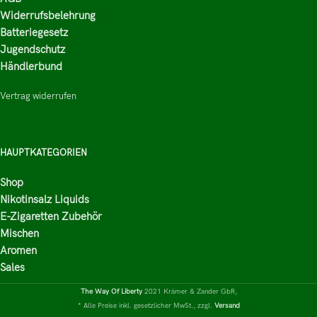
Widerrufsbelehrung
Batteriegesetz
Jugendschutz
Händlerbund
Vertrag widerrufen
HAUPTKATEGORIEN
Shop
Nikotinsalz Liquids
E-Zigaretten Zubehör
Mischen
Aromen
Sales
The Way Of Liberty
2021 Krämer & Zander GbR,
* Alle Preise inkl. gesetzlicher MwSt., zzgl.
Versand