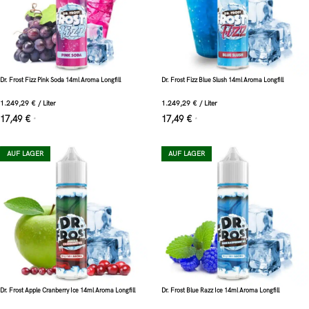
Dr. Frost Fizz Pink Soda 14ml Aroma Longfill
Dr. Frost Fizz Blue Slush 14ml Aroma Longfill
1.249,29
€
/
Liter
1.249,29
€
/
Liter
17,49
€
17,49
€
*
*
AUF LAGER
AUF LAGER
Dr. Frost Apple Cranberry Ice 14ml Aroma Longfill
Dr. Frost Blue Razz Ice 14ml Aroma Longfill