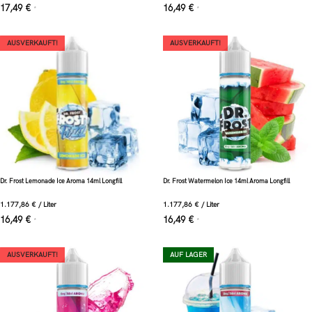
17,49
€
16,49
€
*
*
AUSVERKAUFT!
AUSVERKAUFT!
Dr. Frost Lemonade Ice Aroma 14ml Longfill
Dr. Frost Watermelon Ice 14ml Aroma Longfill
1.177,86
€
/
Liter
1.177,86
€
/
Liter
16,49
€
16,49
€
*
*
AUSVERKAUFT!
AUF LAGER