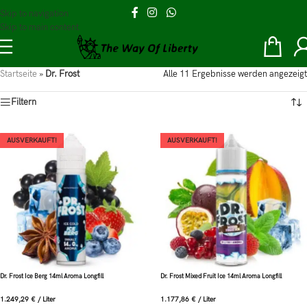
Skip to navigation
Skip to main content
Startseite
»
Dr. Frost
Alle 11 Ergebnisse werden angezeigt
Filtern
AUSVERKAUFT!
AUSVERKAUFT!
Dr. Frost Ice Berg 14ml Aroma Longfill
Dr. Frost Mixed Fruit Ice 14ml Aroma Longfill
1.249,29
€
/
Liter
1.177,86
€
/
Liter