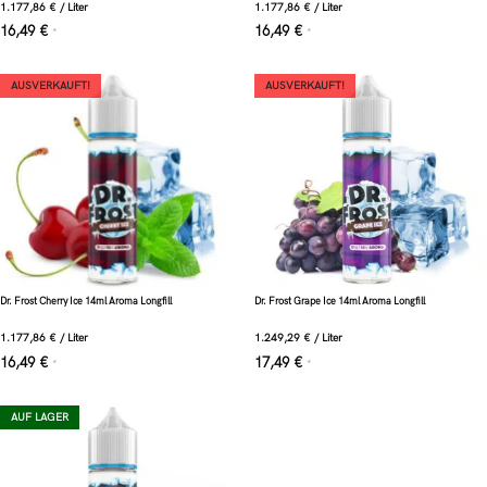
1.177,86
€
/
Liter
1.177,86
€
/
Liter
16,49
€
16,49
€
*
*
AUSVERKAUFT!
AUSVERKAUFT!
Dr. Frost Cherry Ice 14ml Aroma Longfill
Dr. Frost Grape Ice 14ml Aroma Longfill
1.177,86
€
/
Liter
1.249,29
€
/
Liter
16,49
€
17,49
€
*
*
AUF LAGER