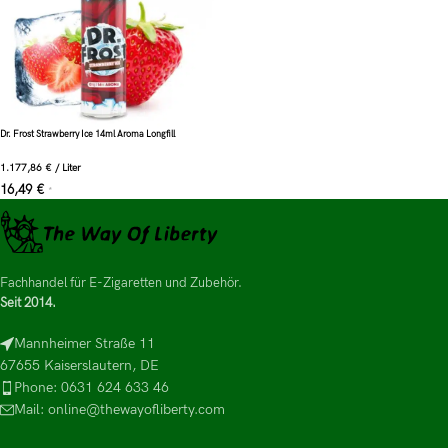
Dr. Frost Strawberry Ice 14ml Aroma Longfill
1.177,86
€
/
Liter
16,49
€
*
Fachhandel für E-Zigaretten und Zubehör.
Seit 2014.
Mannheimer Straße 11
67655 Kaiserslautern, DE
Phone: 0631 624 633 46
Mail: online@thewayofliberty.com